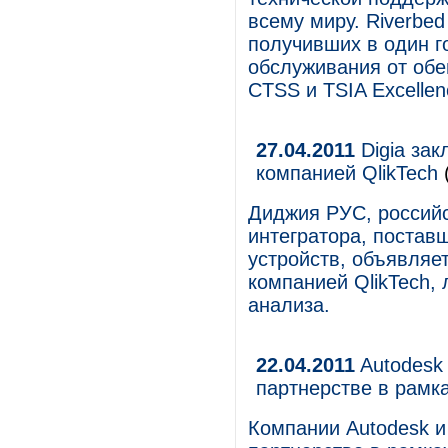
всему миру. Riverbed
получивших в один г
обслуживания от обеи
CTSS и TSIA Excellenc
27.04.2011
Digia зак
компанией QlikTech
Диджия РУС, российс
интегратора, постав
устройств, объявляе
компанией QlikTech,
анализа.
22.04.2011
Autodesk 
партнерстве в рамк
Компании Autodesk и