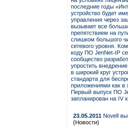
на условиях лицензи
последние годы «Инт
устройство будет им
управления через з
вызывает все больши
препятствием на пут
слишком большого ч
сетевого уровня. Ко
коду ПО JenNet-IP с
сообщество разработ
упростить внедрени
в широкий круг устр
стандарта для бесп
приложениями как в 
Первый выпуск ПО J
запланирован на IV к
23.05.2011
Novell вы
(Новости)