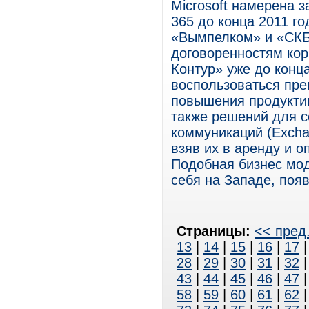
Microsoft намерена з
365 до конца 2011 г
«Вымпелком» и «СКБ
договоренностям ко
Контур» уже до конц
воспользоваться пр
повышения продуктив
также решений для 
коммуникаций (Exchang
взяв их в аренду и о
Подобная бизнес мо
себя на Западе, поя
Страницы:
<< пред
13
|
14
|
15
|
16
|
17
28
|
29
|
30
|
31
|
32
43
|
44
|
45
|
46
|
47
58
|
59
|
60
|
61
|
62