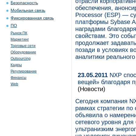
отрасли корпоративн
Безопасность
обеспечения, анонси
Мобильная связь
Processor (ESP) — с
Фиксированная связь
платформы Sybase Al
ПО
наградами благодар
Рынок ПК
свойствам. Это собы
Маркетинг
продолжает задавать
Торговые сети
позади в условиях в
Оборудование
аналитики реального
Outsourcing
Кадры
Регулирование
23.05.2011
NXP спос
Финансы
вещей» благодаря п
Web
(Новости)
Сегодня компания NX
рамках стратегии по
объявила о намерени
сетевого уровня для
ультранизким энерго