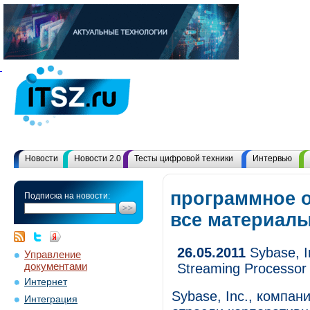
Новости
Новости 2.0
Тесты цифровой техники
Интервью
программное о
Подписка на новости:
все материал
26.05.2011
Sybase, I
Управление
документами
Streaming Processor
Интернет
Sybase, Inc., компан
Интеграция