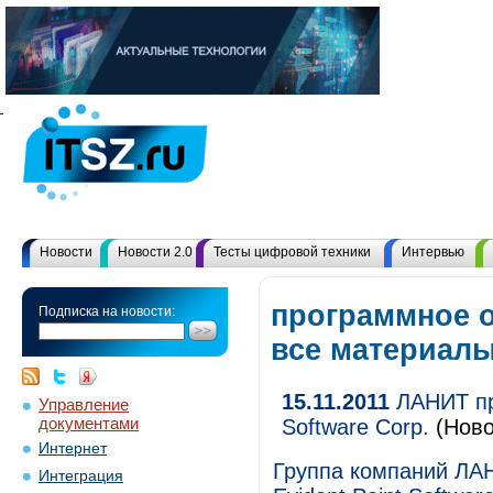
Новости
Новости 2.0
Тесты цифровой техники
Интервью
программное о
Подписка на новости:
все материал
15.11.2011
ЛАНИТ пр
Управление
документами
Software Corp.
(Ново
Интернет
Группа компаний ЛА
Интеграция