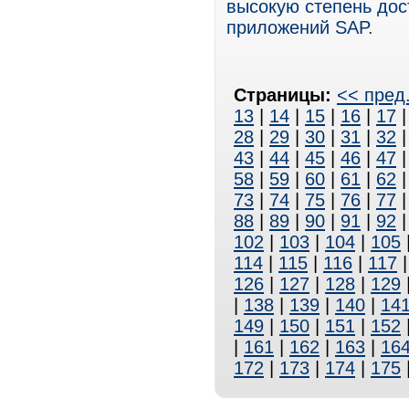
высокую степень дос
приложений SAP.
Страницы:
<< пред
13
|
14
|
15
|
16
|
17
28
|
29
|
30
|
31
|
32
43
|
44
|
45
|
46
|
47
58
|
59
|
60
|
61
|
62
73
|
74
|
75
|
76
|
77
88
|
89
|
90
|
91
|
92
102
|
103
|
104
|
105
114
|
115
|
116
|
117
126
|
127
|
128
|
129
|
138
|
139
|
140
|
14
149
|
150
|
151
|
152
|
161
|
162
|
163
|
16
172
|
173
|
174
|
175