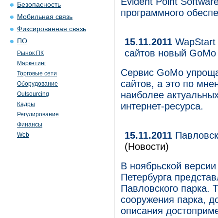
Evident Point Softwar
Безопасность
программного обеспе
Мобильная связь
Фиксированная связь
15.11.2011
WapStart
ПО
сайтов новый GoMo 
Рынок ПК
Маркетинг
Сервис GoMo упроща
Торговые сети
сайтов, а это по мне
Оборудование
наиболее актуальных
Outsourcing
Кадры
интернет-ресурса.
Регулирование
Финансы
15.11.2011
Павловски
Web
(Новости)
В ноябрьской версии
Петербурга предста
Павловского парка. 
сооружения парка, до
описания достоприме