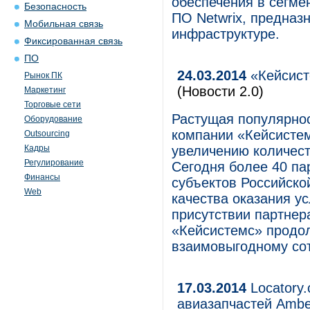
обеспечения в сегме
Безопасность
ПО Netwrix, предназ
Мобильная связь
инфраструктуре.
Фиксированная связь
ПО
24.03.2014
«Кейсист
Рынок ПК
(Новости 2.0)
Маркетинг
Торговые сети
Растущая популярнос
Оборудование
компании «Кейсистем
Outsourcing
Кадры
увеличению количест
Регулирование
Сегодня более 40 па
Финансы
субъектов Российско
Web
качества оказания у
присутствии партнер
«Кейсистемс» продол
взаимовыгодному сот
17.03.2014
Locatory
авиазапчастей Amber