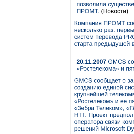
позволила существе
ПРОМТ.
(Новости)
Компания ПРОМТ соо
несколько раз: перв
систем перевода PR
старта предыдущей 
20.11.2007
GMCS cоз
«Ростелекома» и пя
GMCS cообщает о зав
созданию единой сис
крупнейшей телеком
«Ростелеком» и ее п
«Зебра Телеком», 
НТТ. Проект предпол
оператора связи ком
решений Microsoft D