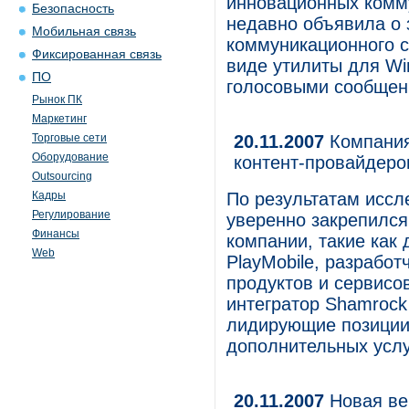
инновационных комм
Безопасность
недавно объявила о 
Мобильная связь
коммуникационного се
Фиксированная связь
виде утилиты для Wi
ПО
голосовыми сообщен
Рынок ПК
Маркетинг
Торговые сети
20.11.2007
Компания
Оборудование
контент-провайдеров
Outsourcing
Кадры
По результатам иссл
Регулирование
уверенно закрепился
Финансы
компании, такие как
Web
PlayMobile, разрабо
продуктов и сервисо
интегратор Shamrock
лидирующие позиции
дополнительных услу
20.11.2007
Новая ве