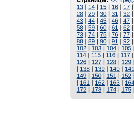
Страницы:
<< пред
13
|
14
|
15
|
16
|
17
28
|
29
|
30
|
31
|
32
43
|
44
|
45
|
46
|
47
58
|
59
|
60
|
61
|
62
73
|
74
|
75
|
76
|
77
88
|
89
|
90
|
91
|
92
102
|
103
|
104
|
105
114
|
115
|
116
|
117
126
|
127
|
128
|
129
|
138
|
139
|
140
|
14
149
|
150
|
151
|
152
|
161
|
162
|
163
|
16
172
|
173
|
174
|
175