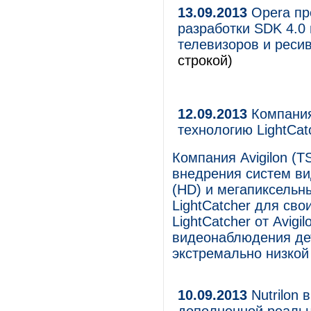
13.09.2013
Opera пр
разработки SDK 4.0 
телевизоров и реси
строкой)
12.09.2013
Компания
технологию LightCa
Компания Avigilon (T
внедрения систем в
(HD) и мегапиксельн
LightCatcher для сво
LightCatcher от Avig
видеонаблюдения де
экстремально низкой
10.09.2013
Nutrilon