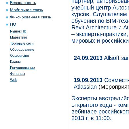
партнер, авторизова
Безопасность
учебный центр Autod
Мобильная связь
курсов. Слушателям
Фиксированная связь
обучения по BIM-тех
ПО
Revit Architecture и
Рынок ПК
– эксперты-практики
Маркетинг
мировых и российски
Торговые сети
Оборудование
Outsourcing
24.09.2013
Allsoft з
Кадры
Регулирование
Финансы
19.09.2013
Совместн
Web
Atlassian
(Мероприят
Эксперты австралийс
открытого кода - ком
вебинаре российског
2013 г. в 11:00.