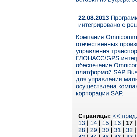
22.08.2013
Программ
интегрировано с р
Компания Omnicomm 
отечественных произ
управления транспор
ГЛОНАСС/GPS интегр
обеспечение Omnico
платформой SAP Bus
для управления мал
осуществлена компа
корпорации SAP.
Страницы:
<< пред
13
|
14
|
15
|
16
|
17
28
|
29
|
30
|
31
|
32