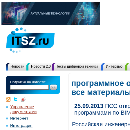
Новости
Новости 2.0
Тесты цифровой техники
Интервью
программное о
Подписка на новости:
все материал
25.09.2013
ПСС откр
Управление
документами
программами по BI
Интернет
Российская инженерн
Интеграция