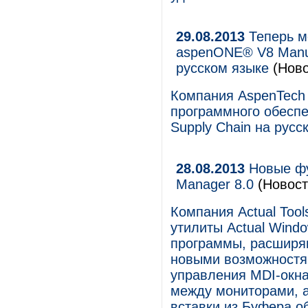
29.08.2013
Теперь м
aspenONE® V8 Manuf
русском языке
(Ново
Компания AspenTech 
программного обеспе
Supply Chain на русс
28.08.2013
Новые фу
Manager 8.0
(Новост
Компания Actual Too
утилиты Actual Wind
программы, расширя
новыми возможностя
управления MDI-окна
между мониторами, а
вставки из Буфера о