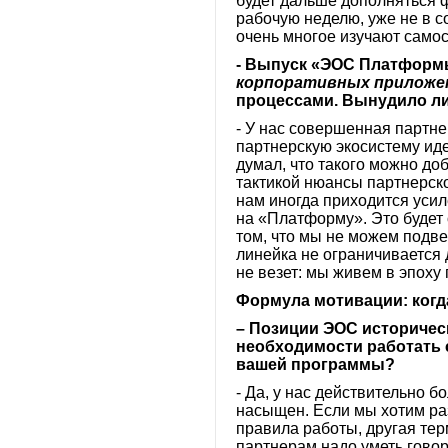
будет дальше дополняться 
рабочую неделю, уже не в с
очень многое изучают самос
- Выпуск «ЭОС Платфор
корпоративных приложен
процессами. Вынудило ли
- У нас совершенная партнер
партнерскую экосистему иде
думал, что такого можно до
тактикой нюансы партнерско
нам иногда приходится усил
на «Платформу». Это будет о
том, что мы не можем подве
линейка не ограничивается
не везет: мы живем в эпоху 
Формула мотивации: когд
– Позиции ЭОС историческ
необходимости работать с
вашей программы?
- Да, у нас действительно 
насыщен. Если мы хотим раз
правила работы, другая тер
партнерам надо уметь говор