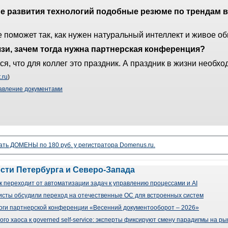
е развития технологий подобные резюме по трендам в
не поможет так, как нужен натуральный интеллект и живое о
язи, зачем тогда нужна партнерская конференция?
ся, что для коллег это праздник. А праздник в жизни необхо
.ru
)
авление документами
ать ДОМЕНЫ по 180 руб. у регистратора Domenus.ru.
ости Петербурга и Северо-Запада
 переходит от автоматизации задач к управлению процессами и AI
сты обсудили переход на отечественные ОС для встроенных систем
оги партнерской конференции «Весенний документооборот – 2026»
го хаоса к governed self-service: эксперты фиксируют смену парадигмы на р