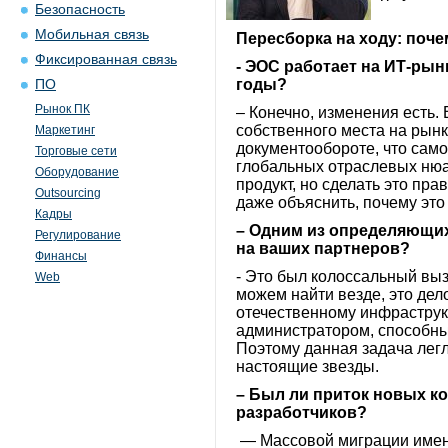
Безопасность
Мобильная связь
Пересборка на ходу: поч
Фиксированная связь
- ЭОС работает на ИТ-рын
годы?
ПО
Рынок ПК
– Конечно, изменения есть.
собственного места на рынк
Маркетинг
документообороте, что само
Торговые сети
глобальных отраслевых нюан
Оборудование
продукт, но сделать это пра
Outsourcing
даже объяснить, почему это
Кадры
– Одним из определяющих
Регулирование
на ваших партнеров?
Финансы
- Это был колоссальный выз
Web
можем найти везде, это дел
отечественному инфраструк
администратором, способны
Поэтому данная задача легл
настоящие звезды.
– Был ли приток новых к
разработчиков?
— Массовой миграции именн