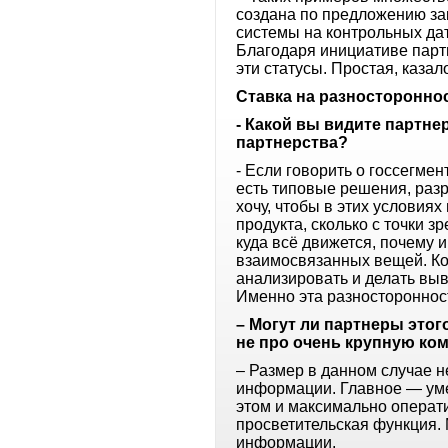
создана по предложению зак
системы на контрольных дата
Благодаря инициативе парт
эти статусы. Простая, казал
Ставка на разносторонно
- Какой вы видите партне
партнерства?
- Если говорить о госсегме
есть типовые решения, разр
хочу, чтобы в этих условия
продукта, сколько с точки 
куда всё движется, почему 
взаимосвязанных вещей. Ко
анализировать и делать выв
Именно эта разностороннос
– Могут ли партнеры этог
не про очень крупную ко
– Размер в данном случае н
информации. Главное — умет
этом и максимально операт
просветительская функция.
информации.