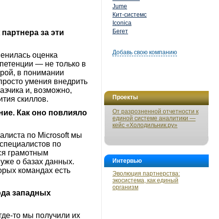
Jume
Кит-системс
Iconica
Бегет
 партнера за эти
Добавь свою компанию
менилась оценка
мпетенции — не только в
урой, в понимании
просто умения внедрить
казчика и, возможно,
Проекты
ития скиллов.
От разрозненной отчетности к
ие. Как оно повлияло
единой системе аналитики —
кейс «Холодильник.ру»
алиста по Microsoft мы
 специалистов по
ся грамотным
уже о базах данных.
Интервью
торых командах есть
Эволюция партнерства:
экосистема, как единый
организм
ода западных
где-то мы получили их