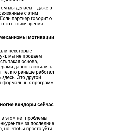
этом мы делаем – даже в
 связанные с этим
Если партнер говорит о
 его с точки зрения
е механизмы мотивации
лали некоторые
укт, мы не продаем
сть такая основа,
нерами давно сложились
 те, кто раньше работал
 здесь. Это другой
вии формальных программ
 многие вендоры сейчас
 в этом нет проблемы:
конкурентам за последние
, но, чтобы просто уйти