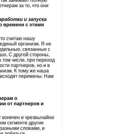
 так занимает полную
тнерам за то, что они
зработки и запуска
о времени с этими
что считаю нашу
 единый организм. Я не
отдельные, связанные с
шо. С другой стороны,
 том числе, про переход
ости партнеров, но и в
анизм. К тому же наша
оисходят перемены. Нам
нерам о
ии от партнеров и
т конечен и чрезвычайно
том сегменте другие
 разными словами, и
е добиться.