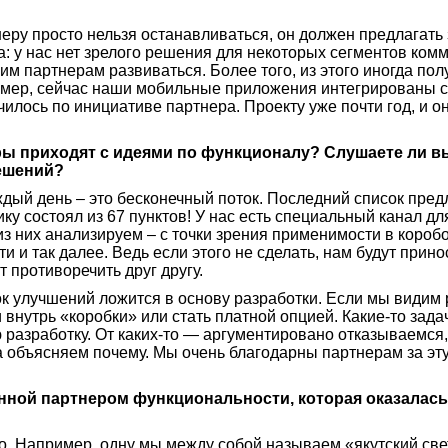
неру просто нельзя останавливаться, он должен предлагать 
а: у нас нет зрелого решения для некоторых сегментов ком
м партнерам развиваться. Более того, из этого иногда пол
мер, сейчас наши мобильные приложения интегрированы 
чилось по инициативе партнера. Проекту уже почти год, и о
еры приходят с идеями по функционалу? Слушаете ли в
ешений?
ждый день – это бесконечный поток. Последний список пре
ику состоял из 67 пунктов! У нас есть специальный канал дл
з них анализируем – с точки зрения применимости в короб
и и так далее. Ведь если этого не сделать, нам будут прин
т противоречить друг другу.
к улучшений ложится в основу разработки. Если мы видим
 внутрь «коробки» или стать платной опцией. Какие-то зад
 разработку. От каких-то — аргументировано отказываемся,
 объясняем почему. Мы очень благодарны партнерам за эту
нной партнером функциональности, которая оказалась
о. Например, одну мы между собой называем «якутский св