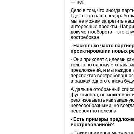
— нет.
Дело в том, что иногда парт
Где-то это наша недоработк
мы не можем запретить наши
интересные проекты. Напри
документооборота – это слу
востребован.
- Насколько часто партн
проектировании новых р
- Они приходят с идеями ка
только по одному его заказч
предложений, и мы каждое и
перспектив востребованност
в рамках одного списка буду
А дальше отобранный списо
функционал, он может войти
реализовывать как заказную
целесообразными, но всегда
невероятно полезна.
- Есть примеры предложе
востребованной?
– Таких примеров множеств