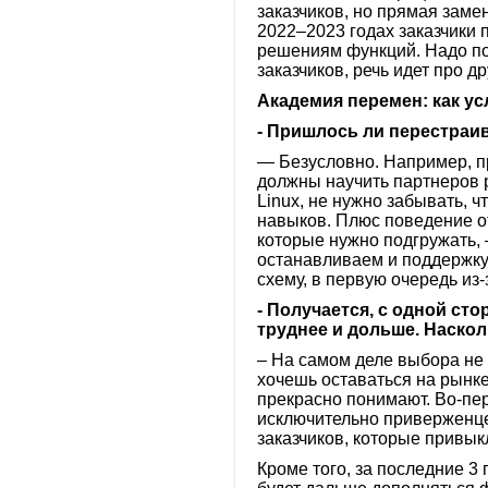
заказчиков, но прямая зам
2022–2023 годах заказчики
решениям функций. Надо по
заказчиков, речь идет про д
Академия перемен: как у
- Пришлось ли перестраи
— Безусловно. Например, п
должны научить партнеров р
Linux, не нужно забывать, ч
навыков. Плюс поведение о
которые нужно подгружать, 
останавливаем и поддержку M
схему, в первую очередь из
- Получается, с одной ст
труднее и дольше. Наско
– На самом деле выбора не 
хочешь оставаться на рынке
прекрасно понимают. Во-перв
исключительно приверженцем
заказчиков, которые привык
Кроме того, за последние 3