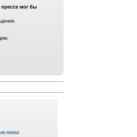
 прессе мог бы
бщение.
дим.
ынке данных