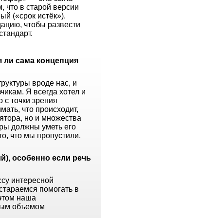
, что в старой версии
ый («срок истёк»).
ацию, чтобы развести
стандарт.
я ли сама концепция
труктуры вроде нас, и
икам. Я всегда хотел и
 с точки зрения
мать, что происходит,
лятора, но и множества
ры должны уметь его
о, что мы пропустили.
й), особенно если речь
ссу интересной
 стараемся помогать в
этом наша
ьным объемом