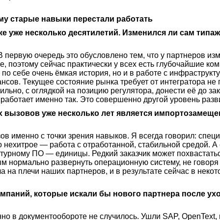
ему старые навыки перестали работать
ке уже несколько десятилетий. Изменился ли сам типаж
 В первую очередь это обусловлено тем, что у партнеров из
е, поэтому сейчас практически у всех есть глубочайшие ко
 по себе очень ёмкая история, но и в работе с инфраструкт
сов. Текущее состояние рынка требует от интегратора не 
вильно, с оглядкой на позицию регулятора, донести её до за
 работает именно так. Это совершенно другой уровень разв
 вызовов уже несколько лет является импортозамещен
ов именно с точки зрения навыков. Я всегда говорил: специ
о нехитрое — работа с отработанной, стабильной средой. А
турному ПО — единицы. Редкий заказчик может похвастать
м нормально развернуть операционную систему, не говоря 
а на плечи наших партнеров, и в результате сейчас в неко
омпаний, которые искали бы нового партнера после ух
о в документообороте не случилось. Ушли SAP, OpenText, 