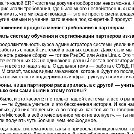
ена тяжелой ERP-системы документооборотом невозможна. Х
 присылали требования, где было много несвойственных н
нимать, что миграция команд — это не просто смена владе
ругие навыки и умения, заточенные под конкретный продукт.
сложнение продукта меняет требования к партнерам
вать систему обучения и сертификации партнеров из-
родолжительность курса администратора системы увеличила
аботать с нашей системой в разных средах. Даже если мы
то есть разные сборки — тот же РэдОС или Astra Linux. Это 
течественных ОС не одинаково: разный состав репозиторие
— и всё это надо знать. Отдельная тема — работа с СУБД. 
icrosoft, так как видим заказчиков, которые будут до после
-за возможности поддерживать инфраструктуру своими сила
ороны, ниша партнеров расширилась, а с другой — учит
лько они сами были к этому готовы?
было, и это касается не только нашей системы, а всего рын
 — ты будешь учиться, и это бесконечная история. И все н
ых, для них это деньги. А во-вторых, как только ты говориш
 Microsoft, а всё отечественное меня не волнует», — ты н
ли получать чуть больше, чем необходимое.
 года наша система колоссально приросла функционалом, к