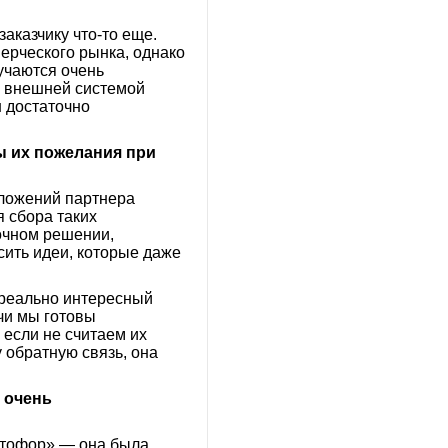
заказчику что-то еще.
мерческого рынка, однако
учаются очень
с внешней системой
н достаточно
ы их пожелания при
дложений партнера
я сбора таких
очном решении,
осить идеи, которые даже
 реально интересный
ачи мы готовы
 если не считаем их
 обратную связь, она
 очень
етофор» — она была