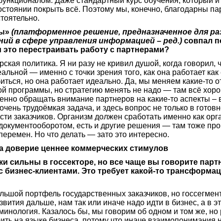
функционалом. Даже стандартный курс обучения, который и
остоянии покрыть всё. Поэтому мы, конечно, благодарны пар
тоятельно.
мы»
(платформенное решение, предназначенное для ра
ий в сфере управления информацией – ред.)
совпал п
 это перестраивать работу с партнерами?
ская политика. Я ни разу не кривил душой, когда говорил, 
альной — именно с точки зрения того, как она работает как
биться, но она работает идеально. Да, мы меняем какие-то 
й программы, но стратегию менять не надо — там всё хоро
енно обращать внимание партнеров на какие-то аспекты – в
чень трудоёмкая задача, и здесь вопрос не только в готовн
сти заказчиков. Организм должен сработать именно как орг
 документооборотом, есть и другие решения — там тоже пр
перемен. Но что делать — зато это интересно.
а доверие ценнее коммерческих стимулов
и сильны в госсекторе, но все чаще вы говорите парт
 бизнес-клиентами. Это требует какой-то трансформац
большой портфель государственных заказчиков, но госсегмен
вития дальше, нам так или иначе надо идти в бизнес, а в э
минология. Казалось бы, мы говорим об одном и том же, но
ить на языке бизнеса, потому что иначе взаимопонимания н