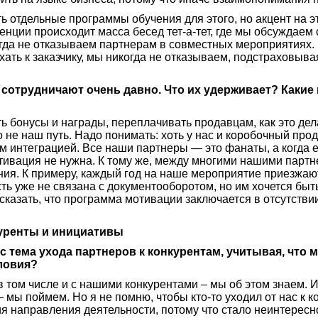
сть отдельные программы обучения для этого, но акцент на 
нции происходит масса бесед тет-а-тет, где мы обсуждаем
гда не отказываем партнерам в совместных мероприятиях. 
ать к заказчику, мы никогда не отказываем, подстраховывая
и сотрудничают очень давно. Что их удерживает? Каки
ь бонусы и награды, переплачивать продавцам, как это де
 не наш путь. Надо понимать: хоть у нас и коробочный прод
ем интеграцией. Все наши партнеры — это фанаты, а когда е
тивация не нужна. К тому же, между многими нашими парт
ия. К примеру, каждый год на наше мероприятие приезжают
ть уже не связана с документооборотом, но им хочется быть
сказать, что программа мотивации заключается в отсутст
куренты и инициативы
ас тема ухода партнеров к конкурентам, учитывая, что
ловия?
 том числе и с нашими конкурентами – мы об этом знаем. И
— мы поймем. Но я не помню, чтобы кто-то уходил от нас к 
ия направления деятельности, потому что стало неинтересно