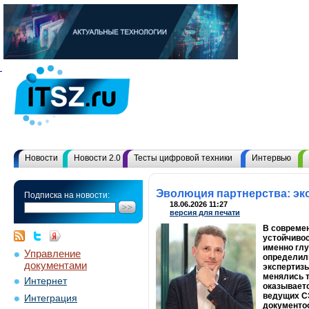
Новости
Новости 2.0
Тесты цифровой техники
Интервью
Эволюция партнерства: эк
Подписка на новости:
18.06.2026 11:27
версия для печати
В совреме
устойчивос
именно глу
Управление
определили
документами
экспертизы
менялись т
Интернет
оказываетс
ведущих С
Интеграция
документо