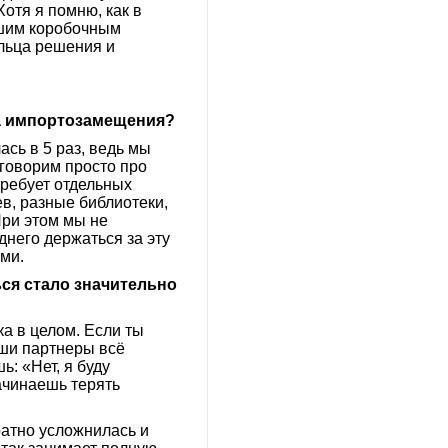
отя я помню, как в
ашим коробочным
льца решения и
за импортозамещения?
сь в 5 раз, ведь мы
 говорим просто про
требует отдельных
в, разные библиотеки,
При этом мы не
днего держаться за эту
ми.
ься стало значительно
ка в целом. Если ты
аши партнеры всё
ь: «Нет, я буду
ачинаешь терять
ратно усложнилась и