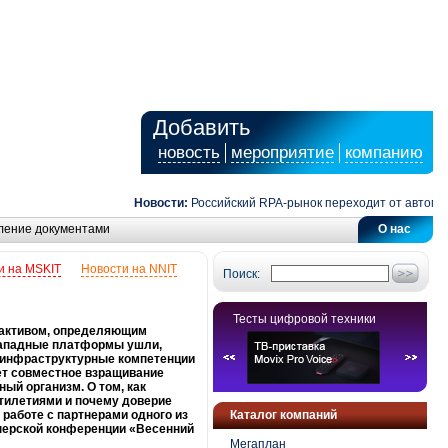
Добавить
новость
мероприятие
компанию
Новости:
Российский RPA-рынок переходит от автоматизации
ление документами
О нас
и на MSKIT
Новости на NNIT
Поиск:
Тесты цифровой техники
 активом, определяющим
 западные платформы ушли,
е инфраструктурные компетенции
ает совместное взращивание
ый организм. О том, как
ятилетиями и почему доверие
работе с партнерами одного из
Каталог компаний
нерской конференции «Весенний
Мегаплан