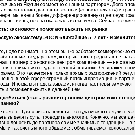
азчика из Якутии совместно с нашим партнером. Дело в том
х было только два цвета: желтый («срок истекает») и красн
нера, мы ввели более дифференцированную цветовую град
ось бы, вещь, но она оказалась всем нужна. Сейчас это уже 
сть: как новости помогают выжить на рынке
рскую экосистему ЭОС в ближайшие 5–7 лет? Изменитс
нте, надо понимать: на этом рынке работают коммерческие с
аботанные государством, которые тоже предлагаются заказч
х наш партнер становился центром компетенций — не столько
зрения понимания государственной политики. Он должен пони
и зачем. Это касается не только прямых распоряжений регу
нечно, в этой сфере огромный поток информации, и партне
оды. Иногда мы подсказываем, иногда партнеры замечают т
ть и поможет выжить в дальнейшем.
о добиться (стать разносторонним центром компетенци
мпанию?
е важен. Нужно читать новости – оттуда можно получить ма
ь выделять суть, проводить аналогии. Конечно, мы всегда
ивно доносить до партнера самые значимые тенденции – в 
 Мы и так очень много общаемся, обмениваемся колоссал