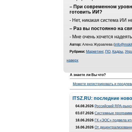
– При современном уровн
готовить ИИ?
- Нет, никакая система ИИ 
– Раз вы постоянно на св
- Мне очень хочется надеять
Автор:
Алена Журавлева (
info@mskit
Рубрики:
Маркетинг
,
ПО
,
Кадры
,
Упр
наверх
А знаете ли Вы что?
Можете регистрировать и продлев
ITSZ.RU: последние нов
04.08.2026
Российский RPA-рынок
03.07.2026
Системные программи
18.06.2026
ГК «ЭОС» подвела ит
16.06.2026
От децентрализованно