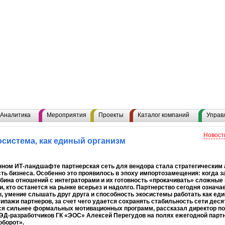
Аналитика
Мероприятия
Проекты
Каталог компаний
Управ
Новост
осистема, как единый организм
нном ИТ-ландшафте партнерская сеть для вендора стала стратегическим
ть бизнеса. Особенно это проявилось в эпоху импортозамещения: когда
бина отношений с интеграторами и их готовность «прокачивать» сложны
, кто останется на рынке всерьез и надолго. Партнерство сегодня означ
, умение слышать друг друга и способность экосистемы работать как един
ипажи партнеров, за счет чего удается сохранять стабильность сети дес
я сильнее формальных мотивационных программ, рассказал директор по 
ЭД-разработчиков ГК «ЭОС» Алексей Перегудов на полях ежегодной парт
оборот».