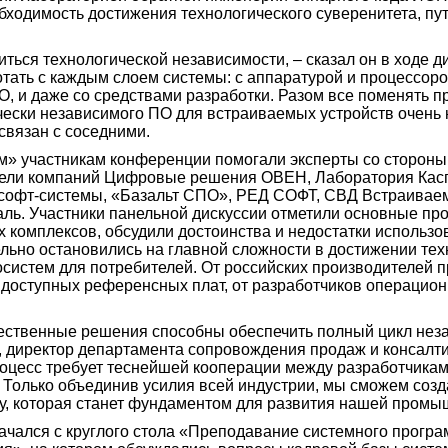
ходимость достижения технологического суверенитета, путь
иться технологической независимости, – сказал он в ходе ди
отать с каждым слоем системы: с аппаратурой и процессором
, и даже со средствами разработки. Разом все поменять п
чески независимого ПО для встраиваемых устройств очень 
 связан с соседними.
м» участникам конференции помогали эксперты со стороны к
тели компаний Цифровые решения ОВЕН, Лаборатория Касп
софт-системы, «Базальт СПО», РЕД СОФТ, СВД Встраивае
ль. Участники панельной дискуссии отметили основные п
комплексов, обсудили достоинства и недостатки использов
льно остановились на главной сложности в достижении тех
осистем для потребителей. От российских производителей 
доступных референсных плат, от разработчиков операцион
чественные решения способны обеспечить полный цикл нез
, директор департамента сопровождения продаж и консалт
роцесс требует теснейшей кооперации между разработчикам
 Только объединив усилия всей индустрии, мы сможем созд
, которая станет фундаментом для развития нашей промы
ачался с круглого стола «Преподавание системного програ