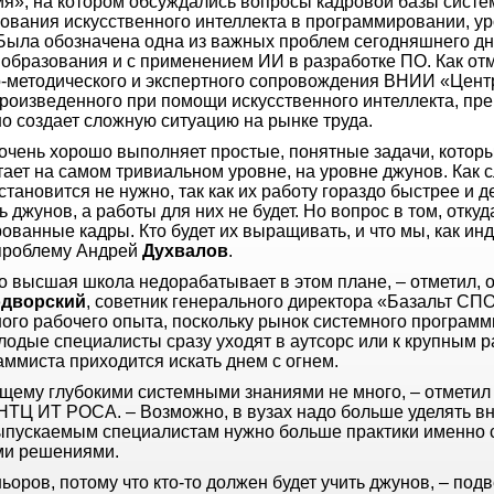
я», на котором обсуждались вопросы кадровой базы систе
ования искусственного интеллекта в программировании, ур
 Была обозначена одна из важных проблем сегодняшнего дн
 образования и с применением ИИ в разработке ПО. Как о
о-методического и экспертного сопровождения ВНИИ «Центр
произведенного при помощи искусственного интеллекта, пр
но создает сложную ситуацию на рынке труда.
 очень хорошо выполняет простые, понятные задачи, котор
ает на самом тривиальном уровне, на уровне джунов. Как 
тановится не нужно, так как их работу гораздо быстрее и
ь джунов, а работы для них не будет. Но вопрос в том, откуд
ванные кадры. Кто будет их выращивать, и что мы, как инд
проблему Андрей
Духвалов
.
что высшая школа недорабатывает в этом плане, – отметил, 
дворский
, советник генерального директора «Базальт СП
ого рабочего опыта, поскольку рынок системного программ
одые специалисты сразу уходят в аутсорс или к крупным р
аммиста приходится искать днем с огнем.
ящему глубокими системными знаниями не много, – отмети
НТЦ ИТ РОСА. – Возможно, в вузах надо больше уделять в
 выпускаемым специалистам нужно больше практики именно 
ыми решениями.
ьоров, потому что кто-то должен будет учить джунов, – под