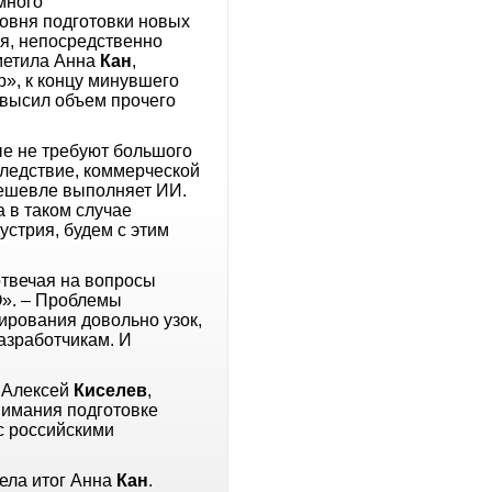
много
овня подготовки новых
я, непосредственно
тметила Анна
Кан
,
», к концу минувшего
евысил объем прочего
ые не требуют большого
следствие, коммерческой
 дешевле выполняет ИИ.
а в таком случае
устрия, будем с этим
отвечая на вопросы
О». – Проблемы
ирования довольно узок,
азработчикам. И
л Алексей
Киселев
,
нимания подготовке
с российскими
вела итог Анна
Кан
.