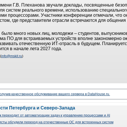
 имени Г.В. Плеханова звучали доклады, посвященные безо
ля систем реального времени, использованию специальног
ыми процессорами. Участники конференции отмечали, что 
стом, где представители отрасли встречаются для общения
.
 было много новых лиц, молодежи – студентов, выпускнико
ма ПО для встраиваемых устройств вполне закономерно о
развивать отечественную ИТ-отрасль в будущем. Планирует
ся в начале лета 2027 года.
(
info@mskit.ru
)
чив качественное обслуживание вашего сервера в DataHouse.ru.
ости Петербурга и Северо-Запада
 переходит от автоматизации задач к управлению процессами и AI
сты обсудили переход на отечественные ОС для встроенных систем