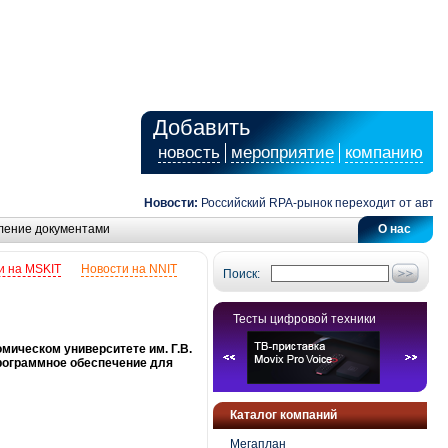
Добавить
новость
мероприятие
компанию
Новости:
Российский RPA-рынок переходит от автоматиза
ление документами
О нас
и на MSKIT
Новости на NNIT
Поиск:
Тесты цифровой техники
мическом университете им. Г.В.
рограммное обеспечение для
Каталог компаний
Мегаплан