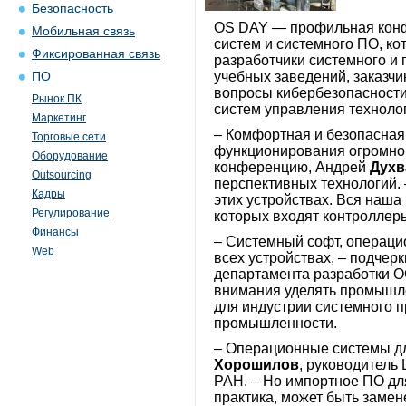
Безопасность
OS DAY — профильная конф
Мобильная связь
систем и системного ПО, ко
Фиксированная связь
разработчики системного и
учебных заведений, заказч
ПО
вопросы кибербезопасности
Рынок ПК
систем управления техноло
Маркетинг
– Комфортная и безопасная 
Торговые сети
функционирования огромного
Оборудование
конференцию, Андрей
Духв
Outsourcing
перспективных технологий. –
Кадры
этих устройствах. Вся наш
Регулирование
которых входят контроллер
Финансы
– Системный софт, операцио
Web
всех устройствах, – подчер
департамента разработки О
внимания уделять промышле
для индустрии системного 
промышленности.
– Операционные системы дл
Хорошилов
, руководитель
РАН. – Но импортное ПО дл
практика, может быть заме