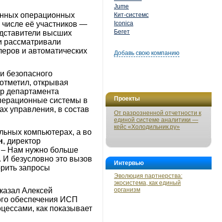
Jume
енных операционных
Кит-системс
 числе её участников —
Iconica
Бегет
едставители высших
ии рассматривали
леров и автоматических
Добавь свою компанию
 и безопасного
отметил, открывая
ор департамента
Проекты
 операционные системы в
х управления, в состав
От разрозненной отчетности к
единой системе аналитики —
кейс «Холодильник.ру»
льных компьютерах, а во
н
, директор
 – Нам нужно больше
 И безусловно это вызов
Интервью
орить запросы
Эволюция партнерства:
экосистема, как единый
казал Алексей
организм
ого обеспечения ИСП
цессами, как показывает