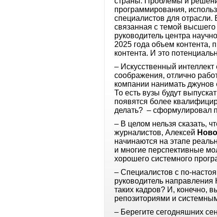
страны. Проблемы и решени
программирования, использ
специалистов для отрасли.
связанная с темой высшего
руководитель центра научн
2025 года объем контента, 
контента. И это потенциаль
– Искусственный интеллект
соображения, отлично работ
компании нанимать джунов с
То есть вузы будут выпускат
появятся более квалифициро
делать? – сформулировал 
– В целом нельзя сказать, 
журналистов, Алексей
Ново
начинаются на этапе реальн
и многие перспективные мол
хорошего системного прогр
– Специалистов с по-насто
руководитель направления 
таких кадров? И, конечно,
репозиториями и системн
– Берегите сегодняшних сен