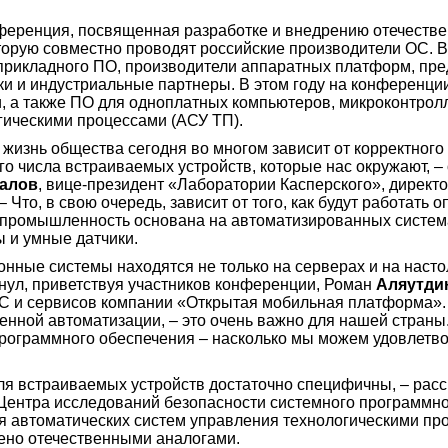
еренция, посвященная разработке и внедрению отечеств
торую совместно проводят российские производители ОС. В
 прикладного ПО, производители аппаратных платформ, пр
ики и индустриальные партнеры. В этом году на конференц
, а также ПО для одноплатных компьютеров, микроконтрол
гическими процессами (АСУ ТП).
жизнь общества сегодня во многом зависит от корректного
 числа встраиваемых устройств, которые нас окружают, – 
алов
, вице-президент «Лаборатории Касперского», директ
 Что, в свою очередь, зависит от того, как будут работать
а промышленность основана на автоматизированных система
ы и умные датчики.
нные системы находятся не только на серверах и на насто
кнул, приветствуя участников конференции, Роман
Аляутди
С и сервисов компании «Открытая мобильная платформа».
нной автоматизации, – это очень важно для нашей страны.
программного обеспечения – насколько мы можем удовлетв
я встраиваемых устройств достаточно специфичны, – расс
 Центра исследований безопасности системного программн
я автоматических систем управления технологическими про
нено отечественными аналогами.