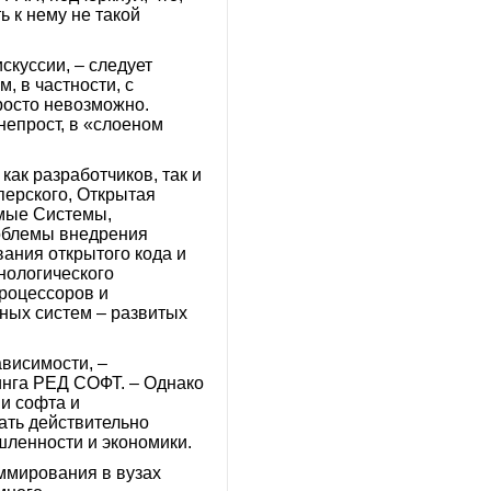
 к нему не такой
скуссии, – следует
, в частности, с
росто невозможно.
непрост, в «слоеном
ак разработчиков, так и
ерского, Открытая
мые Системы,
роблемы внедрения
ания открытого кода и
нологического
процессоров и
ных систем – развитых
ависимости, –
инга РЕД СОФТ. – Однако
и софта и
ать действительно
шленности и экономики.
ммирования в вузах