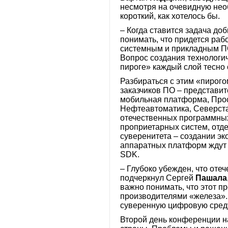
несмотря на очевидную необ
короткий, как хотелось бы.
– Когда ставится задача доб
понимать, что придется раб
системным и прикладным ПО
Вопрос создания технологи
пироге» каждый слой тесно
Разбираться с этим «пирого
заказчиков ПО – представи
мобильная платформа, Про
Нефтеавтоматика, Северста
отечественных программных 
проприетарных систем, отде
суверенитета – создании эк
аппаратных платформ ждут 
SDK.
– Глубоко убежден, что оте
подчеркнул Сергей
Пашала
важно понимать, что этот п
производителями «железа».
суверенную цифровую среду
Второй день конференции н