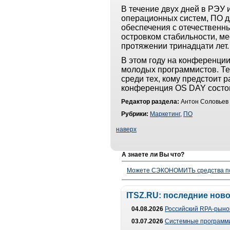
В течение двух дней в РЭУ
операционных систем, ПО д
обеспечения с отечественн
островком стабильности, ме
протяжении тринадцати лет
В этом году на конференции
молодых программистов. Те
среди тех, кому предстоит 
конференция OS DAY состоит
Редактор раздела:
Антон Соловьев 
Рубрики:
Маркетинг
,
ПО
наверх
А знаете ли Вы что?
Можете СЭКОНОМИТЬ средства полу
ITSZ.RU: последние нов
04.08.2026
Российский RPA-рынок
03.07.2026
Системные программи