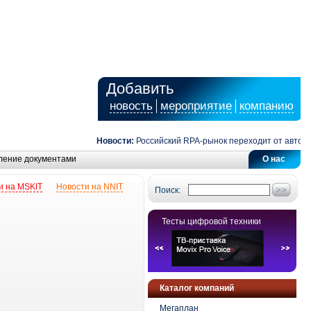
Добавить
новость
мероприятие
компанию
Новости:
Российский RPA-рынок переходит от автомати
ление документами
О нас
и на MSKIT
Новости на NNIT
Поиск:
Тесты цифровой техники
Каталог компаний
Мегаплан