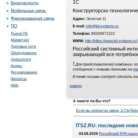
1С
Безопасность
Конструкторско-технологиче
Мобильная связь
Фиксированная связь
Адрес:
Золотая 11
ПО
E-mail:
info@kit-systems.ru
Рынок ПК
Телефон:
89266972222
Маркетинг
WWW:
http://https://www.kit-systems.ru/
Торговые сети
Российский системный инте
Оборудование
закрывающий все потребнос
Outsourcing
!
Для представителей компании: ес
Кадры
сообщение с новыми данными на
ma
Регулирование
В теме письма следует сделать п
Финансы
Web
наверх
А знаете ли Вы что?
Если вы оператор связи, в CityTe
ITSZ.RU: последние нов
04.08.2026
Российский RPA-рынок