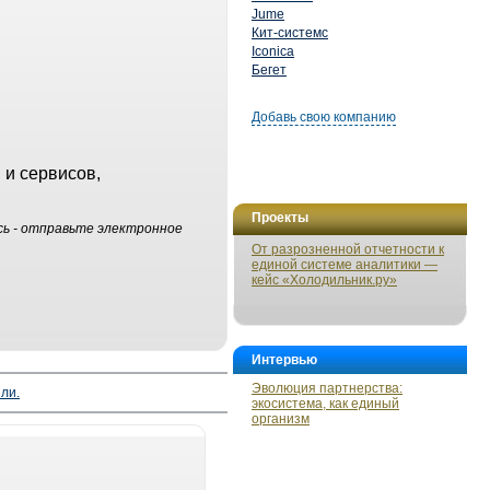
Jume
Кит-системс
Iconica
Бегет
Добавь свою компанию
 и сервисов,
Проекты
сь - отправьте электронное
От разрозненной отчетности к
единой системе аналитики —
кейс «Холодильник.ру»
Интервью
Эволюция партнерства:
ли.
экосистема, как единый
организм