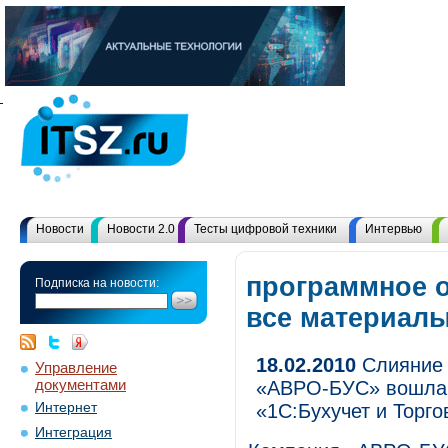
Новости
Новости 2.0
Тесты цифровой техники
Интервью
программное о
Подписка на новости:
все материал
18.02.2010
Слияние 
Управление
документами
«АВРО-БУС» вошла в
Интернет
«1С:Бухучет и Торго
Интеграция