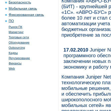
Компания «АВРО-БУС
Безопасность
(БИТ) - крупнейшей 
Мобильная связь
«1С». «АВРО-БУС» р
Фиксированная связь
более 10 лет и стал 
ПО
автоматизации учета
Рынок ПК
бюджетных организац
Маркетинг
приобретение за посл
Торговые сети
Оборудование
Outsourcing
17.02.2010
Juniper N
Кадры
программного обесп
Регулирование
заключении новых п
Финансы
экономику и работу
Web
Компания Juniper Ne
технологическую пла
мобильные решения,
и обеспечить прибыл
широкополосного моб
мобильных сетей» я