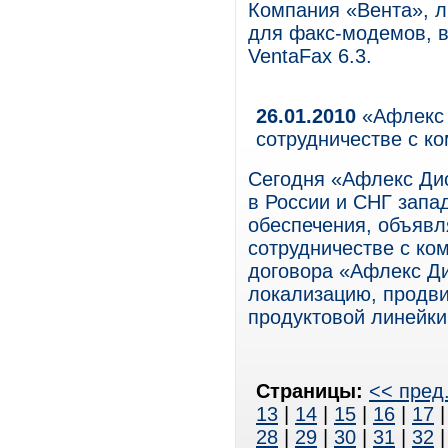
Компания «Вента», л
для факс-модемов, 
VentaFax 6.3.
26.01.2010
«Афлекс 
сотрудничестве с ко
Сегодня «Афлекс Ди
в России и СНГ запа
обеспечения, объявл
сотрудничестве с ком
договора «Афлекс Д
локализацию, продви
продуктовой линейки 
Страницы:
<< пред
13
|
14
|
15
|
16
|
17
28
|
29
|
30
|
31
|
32