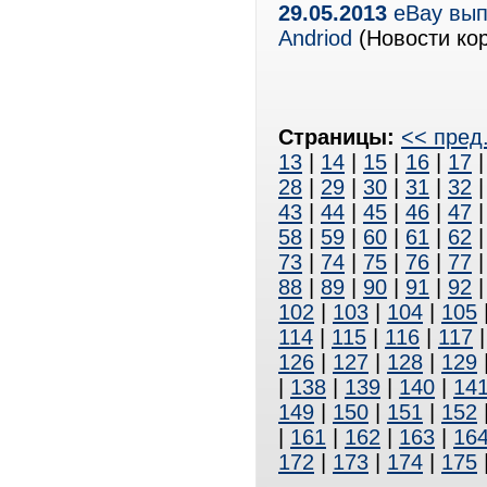
29.05.2013
eBay вып
Andriod
(Новости кор
Страницы:
<< пред
13
|
14
|
15
|
16
|
17
28
|
29
|
30
|
31
|
32
43
|
44
|
45
|
46
|
47
58
|
59
|
60
|
61
|
62
73
|
74
|
75
|
76
|
77
88
|
89
|
90
|
91
|
92
102
|
103
|
104
|
105
114
|
115
|
116
|
117
126
|
127
|
128
|
129
|
138
|
139
|
140
|
14
149
|
150
|
151
|
152
|
161
|
162
|
163
|
16
172
|
173
|
174
|
175