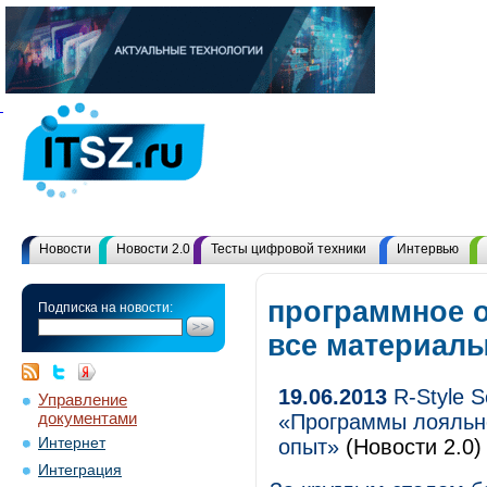
Новости
Новости 2.0
Тесты цифровой техники
Интервью
программное о
Подписка на новости:
все материал
19.06.2013
R-Style S
Управление
документами
«Программы лояльно
Интернет
опыт»
(Новости 2.0)
Интеграция