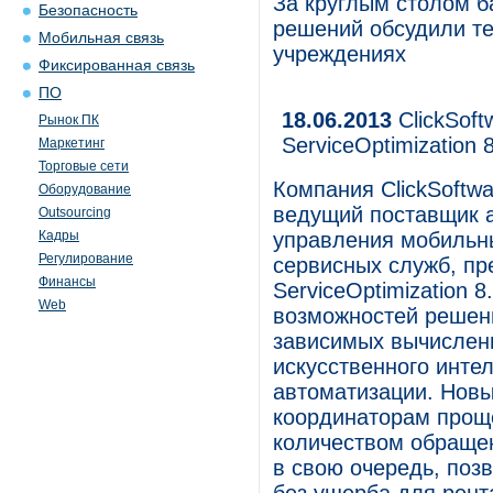
За круглым столом б
Безопасность
решений обсудили те
Мобильная связь
учреждениях
Фиксированная связь
ПО
18.06.2013
ClickSoft
Рынок ПК
ServiceOptimization 
Маркетинг
Торговые сети
Компания ClickSoftwa
Оборудование
ведущий поставщик 
Outsourcing
Кадры
управления мобильн
Регулирование
сервисных служб, пр
Финансы
ServiceOptimization
Web
возможностей решен
зависимых вычислен
искусственного инте
автоматизации. Новы
координаторам прощ
количеством обращен
в свою очередь, поз