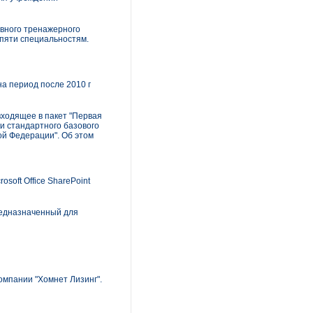
вного тренажерного
 пяти специальностям.
на период после 2010 г
входящее в пакет "Первая
и стандартного базового
й Федерации". Об этом
oft Office SharePoint
редназначенный для
омпании "Хомнет Лизинг".