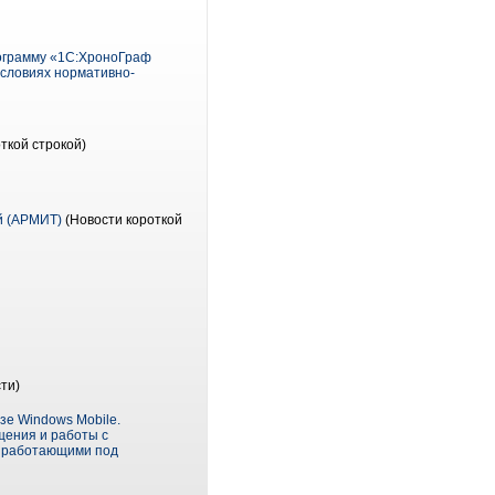
рограмму «1С:ХроноГраф
условиях нормативно-
ткой строкой)
й (АРМИТ)
(Новости короткой
ти)
зе Windows Mobile.
щения и работы с
, работающими под