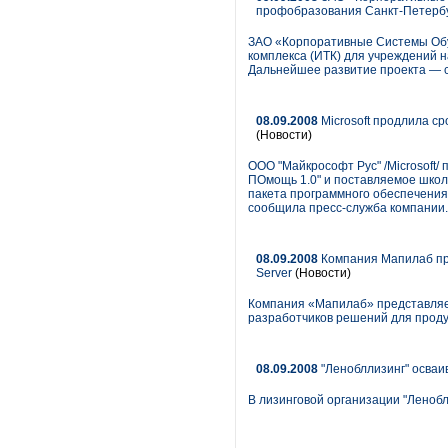
профобразования Санкт-Петерб
ЗАО «Корпоративные Системы Обу
комплекса (ИТК) для учреждений 
Дальнейшее развитие проекта — 
08.09.2008
Microsoft продлила ср
(Новости)
ООО "Майкрософт Рус" /Microsoft/
ПОмощь 1.0" и поставляемое школ
пакета программного обеспечения
сообщила пресс-служба компании.
08.09.2008
Компания Мапилаб пре
Server
(Новости)
Компания «Мапилаб» представляе
разработчиков решений для продук
08.09.2008
"Ленобллизинг" осваив
В лизинговой организации "Леноб