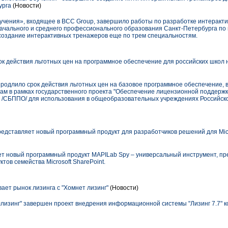
урга
(Новости)
чения», входящее в BCС Group, завершило работы по разработке интеракти
начального и среднего профессионального образования Санкт-Петербурга по
создание интерактивных тренажеров еще по трем специальностям.
ок действия льготных цен на программное обеспечение для российских школ 
 продлило срок действия льготных цен на базовое программное обеспечение, 
ам в рамках государственного проекта "Обеспечение лицензионной поддержк
 /СБППО/ для использования в общеобразовательных учреждениях Российско
дставляет новый программный продукт для разработчиков решений для Micros
т новый программный продукт MAPILab Spy – универсальный инструмент, п
тов семейства Microsoft SharePoint.
ает рынок лизинга с "Хомнет лизинг"
(Новости)
ллизинг" завершен проект внедрения информационной системы "Лизинг 7.7" к