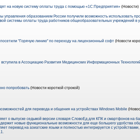
дят на новую систему оплаты труда с помощью «1С:Предприятия»
(Новости)
ны управления образованием России получили возможность использовать п
вой системы оплаты труда работников общеобразовательных учреждений в 
 посетили "Горячую линию" по переходу на лицензионный софт
(Новости коро
 вступила в Ассоциацию Развития Медицинских Информационных Технологи
но попробовать
(Новости короткой строкой)
возможностей для перевода и общения на устройствах Windows Mobile
(Новос
ляет о выпуске седьмой версии словаря СловоЕд для КПК и смартфонов на ба
одержит новые функциональные возможности для еще большего удобства об
яет перевод на азиатские языки и полностью интегрируется с устройствами
1.