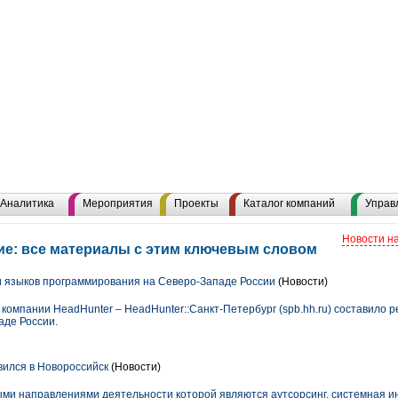
Аналитика
Мероприятия
Проекты
Каталог компаний
Управ
Новости н
е: все материалы с этим ключевым словом
 языков программирования на Северо-Западе России
(Новости)
компании HeadHunter – HeadHunter::Санкт-Петербург (spb.hh.ru) составило 
аде России.
вился в Новороссийск
(Новости)
ыми направлениями деятельности которой являются аутсорсинг, системная и