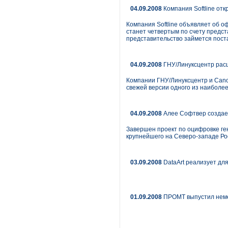
04.09.2008
Компания Softline от
Компания Softline объявляет об 
станет четвертым по счету предс
представительство займется пост
04.09.2008
ГНУ/Линуксцентр расш
Компании ГНУ/Линуксцентр и Cano
свежей версии одного из наиболее
04.09.2008
Алее Софтвер создае
Завершен проект по оцифровке ге
крупнейшего на Северо-западе Ро
03.09.2008
DataArt реализует для
01.09.2008
ПРОМТ выпустил неме