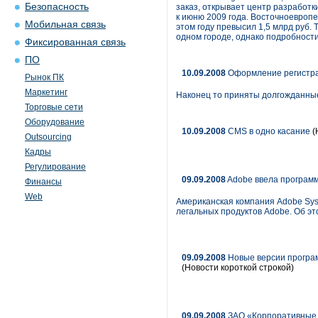
Безопасность
заказ, открывает центр разработк
к июню 2009 года. Восточноевропе
Мобильная связь
этом году превысил 1,5 млрд руб.
одном городе, однако подробности
Фиксированная связь
ПО
10.09.2008
Оформление регистра
Рынок ПК
Маркетинг
Наконец то приняты долгожданные
Торговые сети
Оборудование
10.09.2008
CMS в одно касание
(
Outsourcing
Кадры
Регулирование
09.09.2008
Adobe ввела программ
Финансы
Web
Американская компания Adobe Syst
легальных продуктов Adobe. Об э
09.09.2008
Новые версии програм
(Новости короткой строкой)
09.09.2008
ЗАО «Корпоративные 