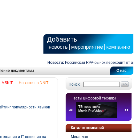
Добавить
новость
мероприятие
компанию
Новости:
Российский RPA-рынок переходит от автомат
ление документами
О нас
а MSKIT
Новости на NNIT
Поиск:
Тесты цифровой техники
рейтинг популярности языков
Каталог компаний
нтеграция и IT-решения на
Мегаплан