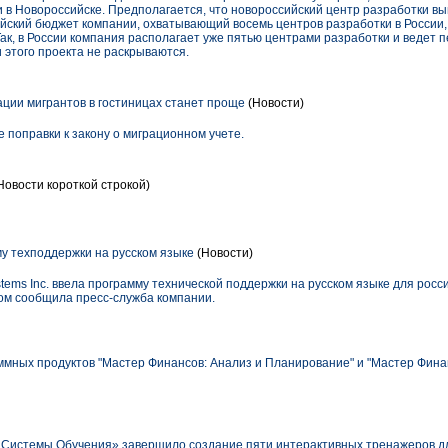
и в Новороссийске. Предполагается, что новороссийский центр разработки в
йский бюджет компании, охватывающий восемь центров разработки в России, 
 Так, в России компания располагает уже пятью центрами разработки и ведет 
 этого проекта не раскрываются.
ции мигрантов в гостиницах станет проще
(Новости)
 поправки к закону о миграционном учете.
Новости короткой строкой)
у техподдержки на русском языке
(Новости)
ems Inc. ввела программу технической поддержки на русском языке для росс
том сообщила пресс-служба компании.
мных продуктов "Мастер Финансов: Анализ и Планирование" и "Мастер Фин
Системы Обучения» завершило создание пяти интерактивных тренажеров д