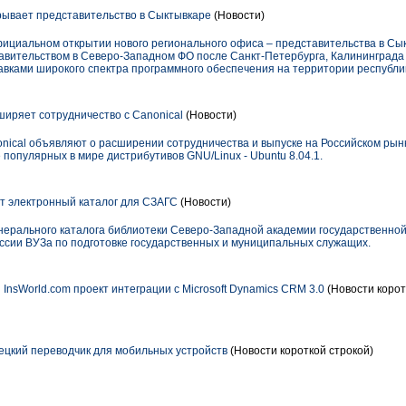
крывает представительство в Сыктывкаре
(Новости)
официальном открытии нового регионального офиса – представительства в Сы
тавительством в Северо-Западном ФО после Санкт-Петербурга, Калининграда 
авками широкого спектра программного обеспечения на территории республи
иряет сотрудничество с Canonical
(Новости)
nical объявляют о расширении сотрудничества и выпуске на Российском рын
 популярных в мире дистрибутивов GNU/Linux - Ubuntu 8.04.1.
т электронный каталог для СЗАГС
(Новости)
нерального каталога библиотеки Северо-Западной академии государственной
ссии ВУЗа по подготовке государственных и муниципальных служащих.
 InsWorld.com проект интеграции с Microsoft Dynamics CRM 3.0
(Новости корот
цкий переводчик для мобильных устройств
(Новости короткой строкой)