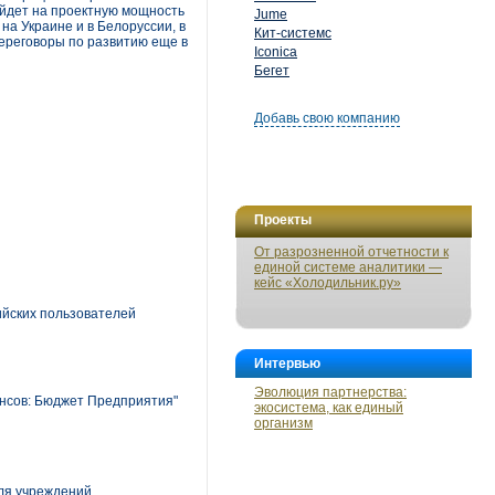
ыйдет на проектную мощность
Jume
на Украине и в Белоруссии, в
Кит-системс
переговоры по развитию еще в
Iconica
Бегет
Добавь свою компанию
Проекты
От разрозненной отчетности к
единой системе аналитики —
кейс «Холодильник.ру»
ийских пользователей
Интервью
Эволюция партнерства:
ансов: Бюджет Предприятия"
экосистема, как единый
организм
ля учреждений