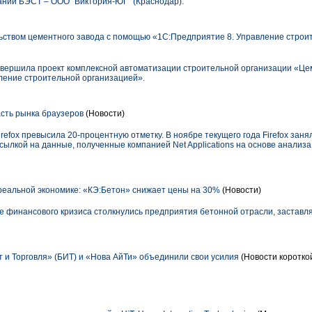
нии БЭСТ – ООО "Виктория-ЮГ" (Краснодар).
ством цементного завода с помощью «1С:Предприятие 8. Управление строи
вершила проект комплексной автоматизации строительной организации «Це
ление строительной организацией».
асть рынка браузеров
(Новости)
refox превысила 20-процентную отметку. В ноябре текущего года Firefox заня
сылкой на данные, полученные компанией Net Applications на основе анализ
еальной экономике: «КЭ:Бетон» снижает цены на 30%
(Новости)
те финансового кризиса столкнулись предприятия бетонной отрасли, заставля
 и Торговля» (БИТ) и «Нова АйТи» объединили свои усилия
(Новости коротко