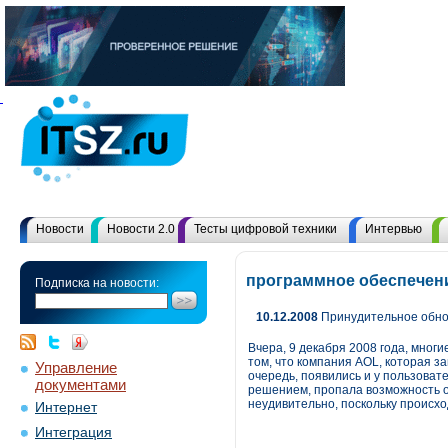
Новости
Новости 2.0
Тесты цифровой техники
Интервью
программное обеспечени
Подписка на новости:
10.12.2008
Принудительное обнов
Вчера, 9 декабря 2008 года, мног
том, что компания AOL, которая з
Управление
очередь, появились и у пользовате
документами
решением, пропала возможность о
неудивительно, поскольку происхо
Интернет
Интеграция