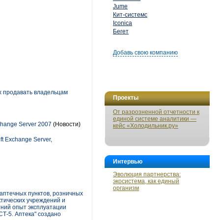
Jume
Кит-системс
Iconica
Бегет
Добавь свою компанию
х продавать владельцам
Проекты
От разрозненной отчетности к
единой системе аналитики —
hange Server 2007
(Новости)
кейс «Холодильник.ру»
t Exchange Server,
Интервью
Эволюция партнерства:
экосистема, как единый
организм
аптечных пунктов, розничных
ктических учреждений и
тний опыт эксплуатации
Т-5. Аптека" создано