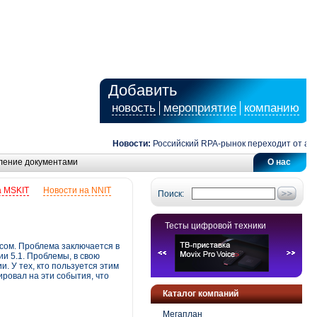
Добавить
новость
мероприятие
компанию
Новости:
Российский RPA-рынок переходит от автома
ление документами
О нас
а MSKIT
Новости на NNIT
Поиск:
Тесты цифровой техники
исом. Проблема заключается в
ии 5.1. Проблемы, в свою
. У тех, кто пользуется этим
ровал на эти события, что
Каталог компаний
Мегаплан