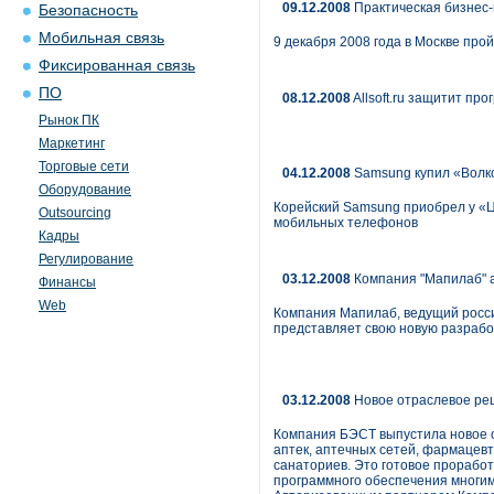
09.12.2008
Практическая бизнес-
Безопасность
Мобильная связь
9 декабря 2008 года в Москве про
Фиксированная связь
ПО
08.12.2008
Allsoft.ru защитит пр
Рынок ПК
Маркетинг
Торговые сети
04.12.2008
Samsung купил «Волк
Оборудование
Корейский Samsung приобрел у «Ц
Outsourcing
мобильных телефонов
Кадры
Регулирование
03.12.2008
Компания "Мапилаб" а
Финансы
Web
Компания Мапилаб, ведущий россий
представляет свою новую разработ
03.12.2008
Новое отраслевое реш
Компания БЭСТ выпустила новое о
аптек, аптечных сетей, фармацевт
санаториев. Это готовое прорабо
программного обеспечения многим