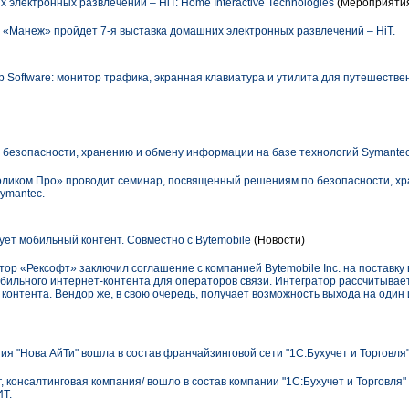
 электронных развлечений – HiT: Home Interactive Technologies
(Мероприяти
З «Манеж» пройдет 7-я выставка домашних электронных развлечений – HiT.
 Software: монитор трафика, экранная клавиатура и утилита для путешестве
безопасности, хранению и обмену информации на базе технологий Symantec
оликом Про» проводит семинар, посвященный решениям по безопасности, х
ymantec.
ет мобильный контент. Совместно с Bytemobile
(Новости)
ор «Рексофт» заключил соглашение с компанией Bytemobile Inc. на поставку
ильного интернет-контента для операторов связи. Интегратор рассчитывает
 контента. Вендор же, в свою очередь, получает возможность выхода на один
я "Нова АйТи" вошла в состав франчайзинговой сети "1С:Бухучет и Торговля
, консалтинговая компания/ вошло в состав компании "1С:Бухучет и Торговля"
ИТ.