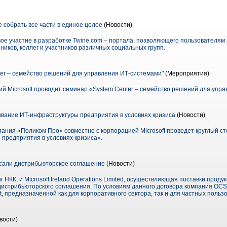
e собрать все части в единое целое
(Новости)
вое участие в разработке Twine.com – портала, позволяющего пользователя
ников, коллег и участников различных социальных групп.
er – семейство решений для управления ИТ-системами"
(Мероприятия)
й Microsoft проводит семинар «System Center – семейство решений для упр
вание ИТ-инфраструктуры предприятия в условиях кризиса
(Новости)
мпания «Поликом Про» совместно с корпорацией Microsoft проведет круглый с
предприятия в условиях кризиса».
исали дистрибьюторское соглашение
(Новости)
НКК, и Microsoft Ireland Operations Limited, осуществляющая поставки продук
дистрибьюторского соглашения. По условиям данного договора компания OC
t, предназначенной как для корпоративного сектора, так и для частных польз
вости)