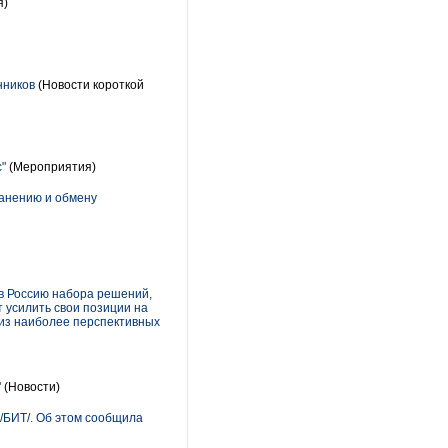
я)
нников
(Новости короткой
"
(Мероприятия)
ранению и обмену
 в Россию набора решений,
 усилить свои позиции на
 из наиболее перспективных
"
(Новости)
 /БИТ/. Об этом сообщила