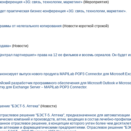
конференция «3G: связь, технологии, маркетинг»
(Мероприятия)
йдет практическая бизнес-конференция «3G: связь, технологии, маркетинг».
ограммы от нелегального копирования
(Новости короткой строкой)
одава»
(Новости)
ентрал партнершип» права на 12 ее фильмов и восемь сериалов. Он будет и
нонсирует выпуск нового продукта MAPILab POP3 Connector для Microsoft Exc
ский разработчик программного обеспечения для Microsoft Outlook и Microsof
ку для Exchange Server – MAPILab POP3 Connector.
ение "БЭСТ-5. Аптека"
(Новости)
траслевое решение "БЭСТ-5. Аптека", предназначенное для автоматизации 
ических компаний и производств, аптек, входящих в состав лечебно-профила
танное отраслевое решение, в концепции которого учтен более чем десятиле
и аптеками и фармацевтическими предприятиями. Отраслевое решение "БЭС