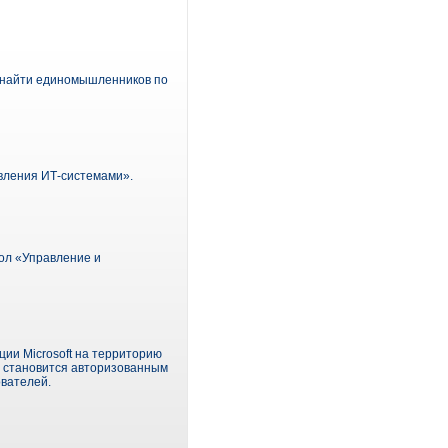
м найти единомышленников по
авления ИТ-системами».
тол «Управление и
ции Microsoft на территорию
S становится авторизованным
ователей.