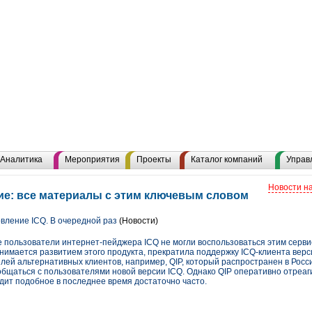
Аналитика
Мероприятия
Проекты
Каталог компаний
Управ
Новости н
е: все материалы с этим ключевым словом
ление ICQ. В очередной раз
(Новости)
ие пользователи интернет-пейджера ICQ не могли воспользоваться этим серв
анимается развитием этого продукта, прекратила поддержку ICQ-клиента верс
лей альтернативных клиентов, например, QIP, который распространен в России
бщаться с пользователями новой версии ICQ. Однако QIP оперативно отреаги
дит подобное в последнее время достаточно часто.