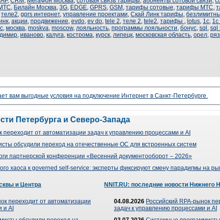
SAP
,
CRM
,
МегаФон Москва
,
сотовая связь тарифы
,
абоненты сотовой связи
,
с
МТС
,
Билайн Москва
,
3G
,
EDGE
,
GPRS
,
GSM
,
тарифы сотовые
,
тарифы МТС
,
т
,
теле2
,
gprs интернет
,
управление проектами
,
Скай Линк тарифы
,
безлимитны
инк
,
акции
,
продвижение
,
evdo
,
ev do
,
tele 2
,
теле 2
,
tele2
,
тарифы
,
lotus
,
1с
,
1с
с
,
москва
,
moskva
,
moscow
,
лояльность
,
программы лояльности
,
бонус
,
sql
,
sql
димир
,
иваново
,
калуга
,
кострома
,
курск
,
липецк
,
московская область
,
орел
,
ряз
ает вам выгодные условия на подключение Интернет в Санкт-Петербурге.
ости Петербурга и Северо-Запада
 переходит от автоматизации задач к управлению процессами и AI
сты обсудили переход на отечественные ОС для встроенных систем
оги партнерской конференции «Весенний документооборот – 2026»
го хаоса к governed self-service: эксперты фиксируют смену парадигмы на р
сквы и Центра
NNIT.RU: последние новости Нижнего 
ок переходит от автоматизации
04.08.2026
Российский RPA-рынок пе
 и AI
задач к управлению процессами и AI