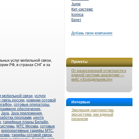
Jume
Кит-системс
Iconica
Бегет
Добавь свою компанию
ьных услуг мобильной связи,
Проекты
рии РФ, в странах СНГ и за
От разрозненной отчетности к
единой системе аналитики —
кейс «Холодильник.ру»
и мобильной связи
,
услуги
 связь россии
,
новинки сотовой
Интервью
егаФон
,
сотовые операторы
,
граммное обеспечение
,
Эволюция партнерства:
,
Java
,
Java приложения
,
экосистема, как единый
работка программ
,
центр
организм
н
,
тарифные планы Билайн
,
системы
,
МТС Москва
,
сотовые
,
корпоративные тарифы МТС
,
осква
,
тарифы сотовой связи
,