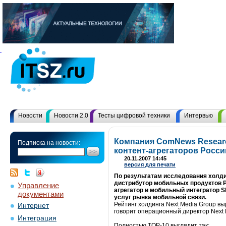
Новости
Новости 2.0
Тесты цифровой техники
Интервью
Компания ComNews Researc
Подписка на новости:
контент-агрегаторов Росси
20.11.2007 14:45
версия для печати
По результатам исследования холдин
дистрибутор мобильных продуктов P
Управление
агрегатор и мобильный интегратор 
документами
услуг рынка мобильной связи.
Рейтинг холдинга Next Media Group вы
Интернет
говорит операционный директор Next 
Интеграция
Полностью TOP-10 выглядит так: