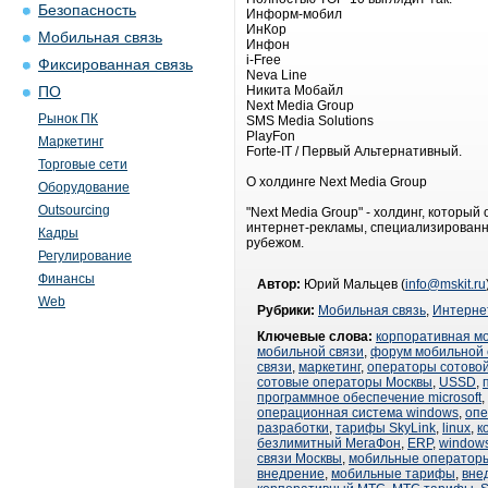
Безопасность
Информ-мобил
ИнКор
Мобильная связь
Инфон
i-Free
Фиксированная связь
Neva Line
Никита Мобайл
ПО
Next Media Group
Рынок ПК
SMS Media Solutions
PlayFon
Маркетинг
Forte-IT / Первый Альтернативный.
Торговые сети
О холдинге Next Media Group
Оборудование
Outsourcing
"Next Media Group" - холдинг, котор
интернет-рекламы, специализированны
Кадры
рубежом.
Регулирование
Финансы
Автор:
Юрий Мальцев (
info@mskit.ru
Web
Рубрики:
Мобильная связь
,
Интерне
Ключевые слова:
корпоративная м
мобильной связи
,
форум мобильной 
связи
,
маркетинг
,
операторы сотовой
сотовые операторы Москвы
,
USSD
,
программное обеспечение microsoft
,
операционная система windows
,
опе
разработки
,
тарифы SkyLink
,
linux
,
к
безлимитный МегаФон
,
ERP
,
window
связи Москвы
,
мобильные оператор
внедрение
,
мобильные тарифы
,
вне