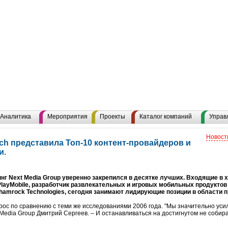
Аналитика
Мероприятия
Проекты
Каталог компаний
Управ
Новост
h представила Топ-10 контент-провайдеров и
и.
г Next Media Group уверенно закрепился в десятке лучших. Входящие в х
layMobile, разработчик развлекательных и игровых мобильных продуктов
Shamrock Technologies, сегодня занимают лидирующие позиции в области
рос по сравнению с теми же исследованиями 2006 года. "Мы значительно уси
Media Group Дмитрий Сергеев. – И останавливаться на достигнутом не собира