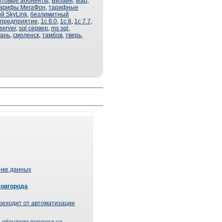
отовые абоненты
,
Билайн
,
wap
,
арифы МегаФон
,
тарифные
й SkyLink
,
безлимитный
 предприятие
,
1с 8.0
,
1с 8
,
1с 7.7
,
 server
,
sql сервер
,
ms sql
,
ань
,
смоленск
,
тамбов
,
тверь
,
ынке данных
Новгорода
реходит от автоматизации