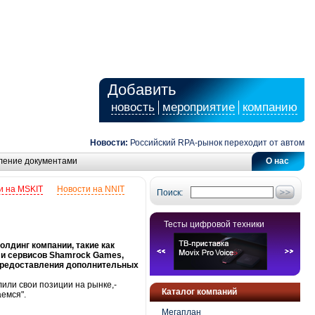
Добавить
новость
мероприятие
компанию
Новости:
Российский RPA-рынок переходит от автоматиза
ление документами
О нас
и на MSKIT
Новости на NNIT
Поиск:
Тесты цифровой техники
олдинг компании, такие как
 и сервисов Shamrock Games,
 предоставления дополнительных
лили свои позиции на рынке,-
Каталог компаний
емся".
Мегаплан