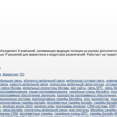
ый объединяет 8 компаний, занимающих ведущие позиции на рынках дополнител
х IT-решений для маркетинга и индустрии развлечений. Работает на террито
)
т
,
Маркетинг
,
ПО
обильная связь
,
абоненты мобильной связи
,
мобильная сотовая связь
,
новинк
связи
,
новости мобильной связи
,
операторы мобильной связи россии
,
сотовая
 связи Москва
,
мобильные операторы Москвы
,
вап сайты
,
связь МТС
,
связь М
программирование
,
языки программирования
,
тарифные планы МегаФон
,
про
программное обеспечение лицензия
,
разработка программного обеспечения
рационные системы
,
корпоративные тарифы МегаФон
,
unix
,
разработки
,
раз
орпоративные тарифы Билайн
,
безлимитные тарифы Билайн
,
тарифы Билай
s
,
windows server 2003
,
windows vista
,
программы windows
,
CRM система
,
ERP 
ы
,
связь Билайн
,
операторы мобильной связи
,
wap порталы
,
МегаФон тарифы
дрение CRM
,
безлимитные тарифы
,
тарифные планы МТС
,
тарифы Билайн М