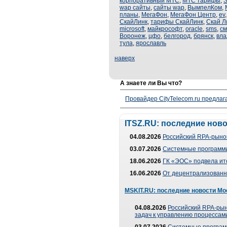
корпоративный МТС
,
МТС тарифы
,
wap сайты
,
сайты wap
,
ВымпелКом
,
планы
,
МегаФон
,
МегаФон Центр
,
ev
СкайЛинк
,
тарифы СкайЛинк
,
Скай Л
microsoft
,
майкрософт
,
oracle
,
sms
,
см
Воронеж
,
цфо
,
белгород
,
брянск
,
вла
тула
,
ярославль
наверх
А знаете ли Вы что?
Провайдер CityTelecom.ru предлаг
ITSZ.RU: последние нов
04.08.2026
Российский RPA-рынок
03.07.2026
Системные программи
18.06.2026
ГК «ЭОС» подвела ит
16.06.2026
От децентрализованно
MSKIT.RU: последние новости Мо
04.08.2026
Российский RPA-рын
задач к управлению процессами