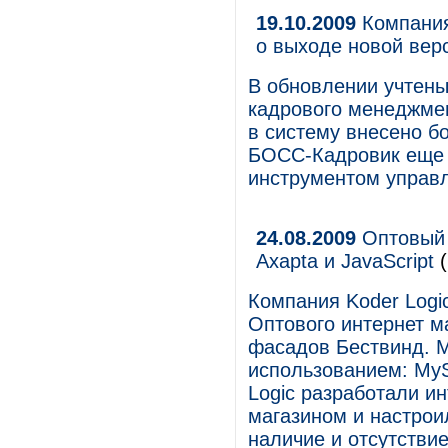
19.10.2009
Компания
о выходе новой ве
В обновлении учтены
кадрового менеджмен
в систему внесено б
БОСС-Кадровик еще
инструментом управ
24.08.2009
Оптовый 
Axapta и JavaScript
(
Компания Koder Logi
Оптового интернет м
фасадов Бествинд. М
использованием: MyS
Logic разработали и
магазином и настро
наличие и отсутстви