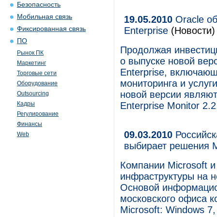
Безопасность
Мобильная связь
19.05.2010
Oracle о
Фиксированная связь
Enterprise
(Новости)
ПО
Продолжая инвестиц
Рынок ПК
о выпуске новой ве
Маркетинг
Enterprise, включа
Торговые сети
мониторинга и услу
Оборудование
новой версии являю
Outsourcing
Кадры
Enterprise Monitor 2.2
Регулирование
Финансы
09.03.2010
Российск
Web
выбирает решения M
Компании Microsoft и
инфраструктуры на н
Основой информацио
московского офиса 
Microsoft: Windows 7