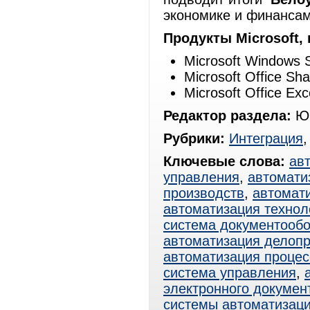
экономике и финанса
Продукты Microsoft,
Microsoft Windows 
Microsoft Office Sh
Microsoft Office Exc
Редактор раздела:
Юр
Рубрики:
Интеграция
Ключевые слова:
ав
управления
,
автомати
производств
,
автомат
автоматизация технол
система документооб
автоматизация делоп
автоматизация процес
система управления
,
электронного докумен
системы автоматизац