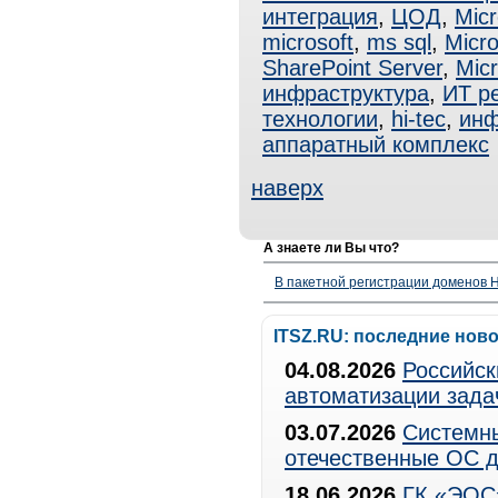
интеграция
,
ЦОД
,
Micr
microsoft
,
ms sql
,
Micro
SharePoint Server
,
Micr
инфраструктура
,
ИТ р
технологии
,
hi-tec
,
инф
аппаратный комплекс
наверх
А знаете ли Вы что?
В пакетной регистрации доменов H
ITSZ.RU: последние нов
04.08.2026
Российск
автоматизации зада
03.07.2026
Системны
отечественные ОС д
18.06.2026
ГК «ЭОС»