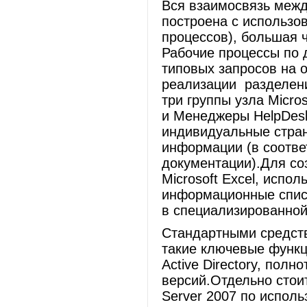
Вся взаимосвязь меж
построена с использо
процессов), большая 
Рабочие процессы по 
типовых запросов на 
реализации разделени
три группы узла Micro
и Менеджеры HelpDesk
индивидуальные стра
информации (в соотве
документации).Для со
Microsoft Excel, испо
информационные спис
в специализированной
Стандартными средств
такие ключевые функци
Active Directory, полн
версий.Отдельно стоит
Server 2007 по испол