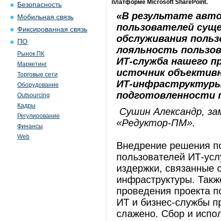
платформе Microsoft SharePoint.
Безопасность
«В результате авт
Мобильная связь
пользователей сущ
Фиксированная связь
обслуживания польз
ПО
лояльность пользов
Рынок ПК
ИТ-служба нашего 
Маркетинг
источник объектив
Торговые сети
ИТ-инфраструктуры
Оборудование
подготовленности 
Outsourcing
Кадры
Сушин Александр, за
Регулирование
«Редуктор-ПМ».
Финансы
Web
Внедрение решения п
пользователей ИТ-усл
издержки, связанные 
инфраструктуры. Такж
проведения проекта п
ИТ и бизнес-службы п
слажено. Сбор и испо