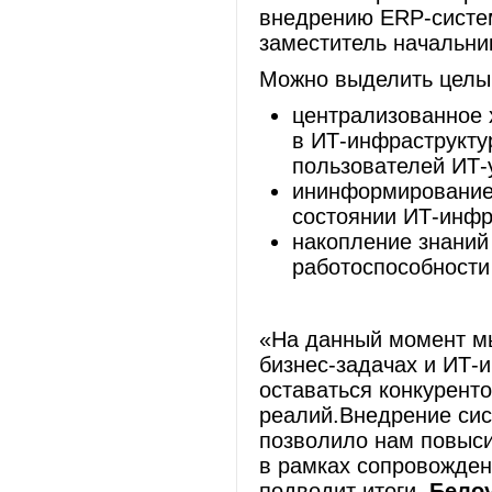
внедрению ERP-систем
заместитель начальни
Можно выделить целы
централизованное 
в ИТ‑инфраструкту
пользователей ИТ‑
ининформирование 
состоянии ИТ-инфр
накопление знаний
работоспособности
«На данный момент м
бизнес-задачах и ИТ-
оставаться конкурент
реалий.Внедрение си
позволило нам повыси
в рамках сопровожден
подводит итоги
Бело