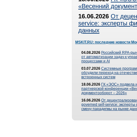
«Весенний документ
16.06.2026
От децен
service: эксперты 
данных
MSKIT.RU: последние новости Мо
04.08.2026
Российский RPA-рын
от автоматизации задач к упр
процессами и AI
03.07.2026
Системные програ
обсудили переход на отечеств
встроенных систем
18.06.2026
ГК «ЭОС» подвела и
партнерской конференции «Ве
документооборот – 2026»
16.06.2026
От децентрализован
governed self-service: эксперт
смену парадигмы на рынке дан