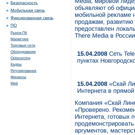
Media, мировой лиде
Безопасность
объявляют об официа
Мобильная связь
мобильной рекламе н
Фиксированная связь
продажам, развитию 
ПО
предоставлен локал
Рынок ПК
There Media в Росси
Маркетинг
Торговые сети
Оборудование
15.04.2008
Сеть Tel
Outsourcing
пунктах Новгородск
Кадры
Регулирование
Финансы
15.04.2008
«Скай Ли
Web
Интернета в прямо
Компания «Скай Линк
«Проверено. Рекоме
Интернета, готовых 
продемонстрировать 
аргументов, мастерс