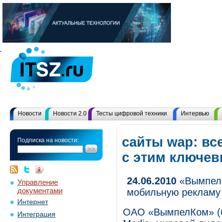
Новости
Новости 2.0
Тесты цифровой техники
Интервью
сайты wap: вс
Подписка на новости:
с этим ключе
24.06.2010
«ВымпелК
Управление
документами
мобильную рекламу 
Интернет
ОАО «ВымпелКом» (б
Интеграция