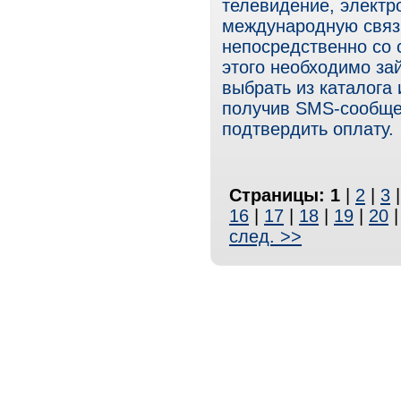
телевидение, электр
международную связь
непосредственно со 
этого необходимо зайт
выбрать из каталога
получив SMS-сообщен
подтвердить оплату.
Страницы:
1
|
2
|
3
16
|
17
|
18
|
19
|
20
след. >>