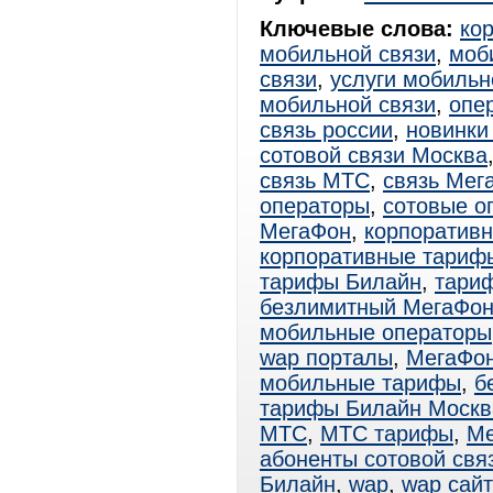
Ключевые слова:
ко
мобильной связи
,
моб
связи
,
услуги мобильн
мобильной связи
,
опе
связь россии
,
новинки
сотовой связи Москва
связь МТС
,
связь Мег
операторы
,
сотовые о
МегаФон
,
корпоратив
корпоративные тариф
тарифы Билайн
,
тари
безлимитный МегаФо
мобильные операторы
wap порталы
,
МегаФо
мобильные тарифы
,
б
тарифы Билайн Москв
МТС
,
МТС тарифы
,
Ме
абоненты сотовой свя
Билайн
,
wap
,
wap сай