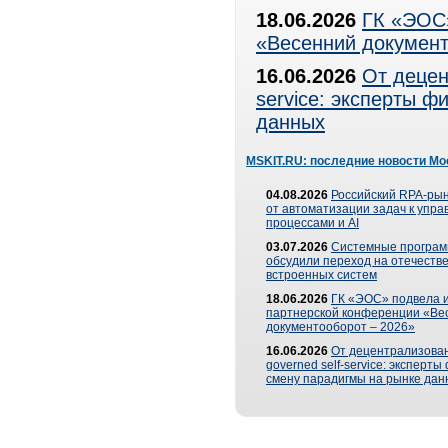
18.06.2026
ГК «ЭОС»
«Весенний документ
16.06.2026
От децен
service: эксперты 
данных
MSKIT.RU: последние новости Мо
04.08.2026
Российский RPA-рын
от автоматизации задач к упр
процессами и AI
03.07.2026
Системные програ
обсудили переход на отечеств
встроенных систем
18.06.2026
ГК «ЭОС» подвела и
партнерской конференции «Ве
документооборот – 2026»
16.06.2026
От децентрализован
governed self-service: эксперт
смену парадигмы на рынке дан