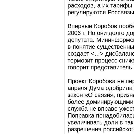
расходов, а их тарифы
регулируются Россвязь
Впервые Коробов пооб
2006 г. Но они долго 
депутата. Мининформс
в понятие существенны
создает <...> дисбалан
тормозит процесс сниж
говорит представитель
Проект Коробова не пе
апреля Дума одобрила в
закон «О связи», приз
более доминирующими. 
служба не вправе ужес
Поправка понадобилась
увеличивать доли в та
разрешения российског