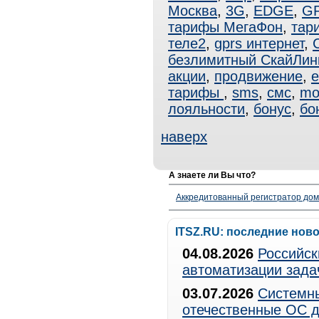
Москва
,
3G
,
EDGE
,
G
тарифы МегаФон
,
тар
теле2
,
gprs интернет
,
безлимитный СкайЛин
акции
,
продвижение
,
e
тарифы
,
sms
,
смс
,
mo
лояльности
,
бонус
,
бо
наверх
А знаете ли Вы что?
Аккредитованный регистратор до
ITSZ.RU: последние нов
04.08.2026
Российск
автоматизации зада
03.07.2026
Системны
отечественные ОС д