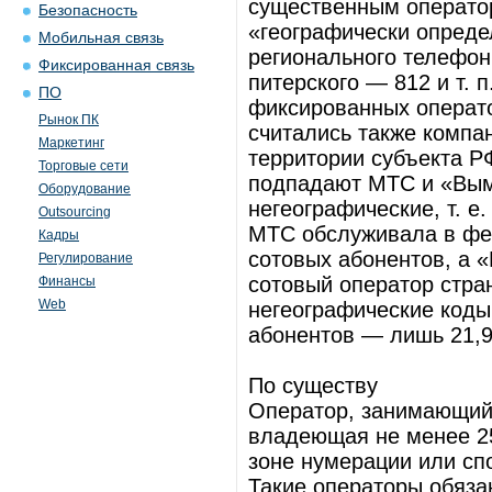
существенным оператор
Безопасность
«географически определ
Мобильная связь
регионального телефон
Фиксированная связь
питерского — 812 и т. 
ПО
фиксированных операто
Рынок ПК
считались также компа
Маркетинг
территории субъекта Р
Торговые сети
подпадают МТС и «Вым
Оборудование
негеографические, т. е
Outsourcing
МТС обслуживала в фе
Кадры
сотовых абонентов, а 
Регулирование
сотовый оператор стр
Финансы
Web
негеографические коды 
абонентов — лишь 21,
По существу
Оператор, занимающий
владеющая не менее 2
зоне нумерации или сп
Такие операторы обяза