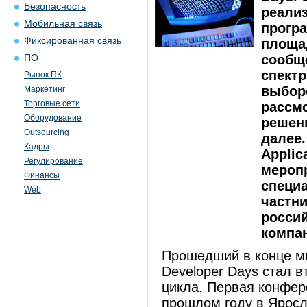
Безопасность
реализ
Мобильная связь
прогр
Фиксированная связь
площа
сообщ
ПО
спектр
Рынок ПК
выбор
Маркетинг
Торговые сети
рассм
Оборудование
решени
Outsourcing
далее
Кадры
Applic
Регулирование
меропр
Финансы
специа
Web
частн
россий
компан
Прошедший в конце ми
Developer Days стал в
цикла. Первая конфере
прошлом году в Ярос