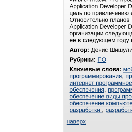
Application Developer
цель по привлечению 
Относительно планов 
Application Developer 
организации следующ
ее в следующем году 
Автор:
Денис Шишули
Рубрики:
ПО
Ключевые слова:
мо
программирования
,
п
интернет программное
обеспечения
,
програм
обеспечение виды про
обеспечение компьют
разработки
,
разработ
наверх