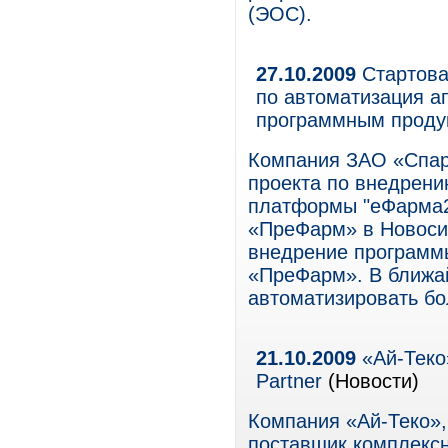
(ЭОС).
27.10.2009
Стартова
по автоматизация 
программным проду
Компания ЗАО «Спар
проекта по внедрен
платформы "еФарма2
«ПреФарм» в Новоси
внедрение программ
«ПреФарм». В ближа
автоматизировать бо
21.10.2009
«Ай-Теко»
Partner
(Новости)
Компания «Ай-Теко»,
поставщик комплексн