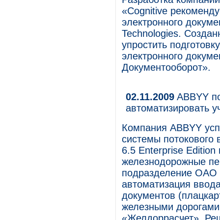
«Cognitive рекоменду
электронного докуме
Technologies. Созда
упростить подготовк
электронного докуме
Документооборот».
02.11.2009
ABBYY по
автоматизировать у
Компания ABBYY усп
системы потокового
6.5 Enterprise Editi
железнодорожные пе
подразделение ОАО 
автоматизация ввода
документов (плацкар
железными дорогами,
«Желдоррасчет». Ре