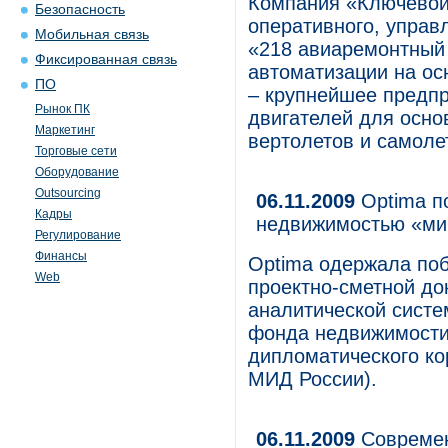
Компания «Ключевой
Безопасность
оперативного, управ
Мобильная связь
«218 авиаремонтный 
Фиксированная связь
автоматизации на о
ПО
– крупнейшее предп
Рынок ПК
двигателей для осно
Маркетинг
вертолетов и самоле
Торговые сети
Оборудование
Outsourcing
06.11.2009
Optima п
Кадры
недвижимостью «ми
Регулирование
Финансы
Optima одержала поб
Web
проектно-сметной д
аналитической систе
фонда недвижимости
дипломатического ко
МИД России).
06.11.2009
Современ