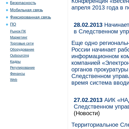
Конференция «Весен
Безопасность
апреля 2013 года в 
Мобильная связь
Фиксированная связь
28.02.2013
Начинает
ПО
в Следственном упр
Рынок ПК
Маркетинг
Еще одно региональн
Торговые сети
России начинает раб
Оборудование
информационном ком
Outsourcing
Кадры
компанией «Электро
Регулирование
органов прокуратуры
Финансы
Следственном управ
Web
время система вводи
27.02.2013
АИК «НАД
Следственном упра
(Новости)
Территориальное Сл