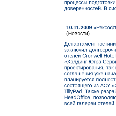
процессы подготовки
доверенностей. В си
10.11.2009
«Рексофт
(Новости)
Департамент гостин
заключил долгосрочн
отелей Cronwell Hote
«Холдинг Югра Серви
проектирования, так
соглашения уже нача
планируется полност
состоящего из АСУ «
TillyPad. Также раз
HeadOffice, позволя
всей галереи отелей.