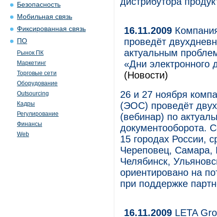
дистрибутора продук
Безопасность
Мобильная связь
Фиксированная связь
16.11.2009
Компания
проведёт двухдневн
ПО
актуальным проблем
Рынок ПК
«Дни электронного 
Маркетинг
Торговые сети
(Новости)
Оборудование
26 и 27 ноября ком
Outsourcing
Кадры
(ЭОС) проведёт дву
Регулирование
(вебинар) по актуал
Финансы
документооборота. С
Web
15 городах России, 
Череповец, Самара, К
Челябинск, Ульяновс
ориентировано на по
при поддержке парт
16.11.2009
LETA Gro