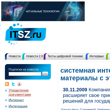
Новости
Новости 2.0
Тесты цифровой техники
Интервью
системная инт
Подписка на новости:
материалы с 
30.11.2009
Компания
Управление
документами
расширяет свое при
Интернет
решений для госуда
Интеграция
Города Чита, Стрежевой, Шебекин