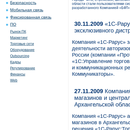
Безопасность
области стали пользователями си
разработанного Компанией «БФТ»
Мобильная связь
Фиксированная связь
30.11.2009
«1С-Рару
ПО
эксклюзивного дист
Рынок ПК
Маркетинг
Компания «1С-Рарус» з
Торговые сети
деятельности авторизо
Оборудование
России (компании «Про
Outsourcing
«1С:Управление торгов
Кадры
и коммуникационных р
Регулирование
Коммуникаторы».
Финансы
Web
27.11.2009
Компания
магазинов и центра
Архангельской обла
Компания «1С-Рарус» 
магазинов в Архангельс
решения «1С-Рарус:То