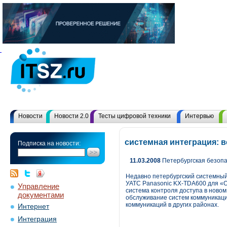
Новости
Новости 2.0
Тесты цифровой техники
Интервью
системная интеграция: 
Подписка на новости:
11.03.2008
Петербургская безопа
Недавно петербургский системный 
УАТС Panasonic KX-TDA600 для «
Управление
система контроля доступа в новом
документами
обслуживание систем коммуникаций
коммуникаций в других районах.
Интернет
Интеграция