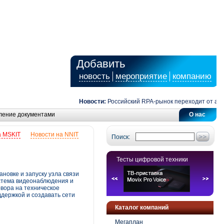
Добавить
новость
мероприятие
компанию
Новости:
Российский RPA-рынок переходит от автомат
ление документами
О нас
а MSKIT
Новости на NNIT
Поиск:
Тесты цифровой техники
новке и запуску узла связи
стема видеонаблюдения и
овора на техническое
ддержкой и создавать сети
Каталог компаний
Мегаплан