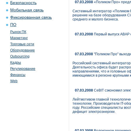
07.03.2008
«Поликом Про» предла
Безопасность
Мобильная связь
Системный интегратор «Поликом П
решение на базе оборудования Ci
Фиксированная связь
среднего и малого бизнеса.
ПО
Рынок ПК
07.03.2008
Первый выпуск ABAP 
Маркетинг
Торговые сети
Оборудование
07.03.2008
"Поликом Про" выходи
Outsourcing
Кадры
Российский системный интегратор
Деятельность офиса будет распро
Регулирование
направлениями, что и головные оф
Финансы
имеющимися в регионе крупными 
Web
07.03.2008
CeBIT сэкономил элек
Лейтмотивом главной технологичес
технологии. Производители IT-обо
году. Российские специалисты во
дефицит электроэнергии.
07.03.2008
Волоконное проникно