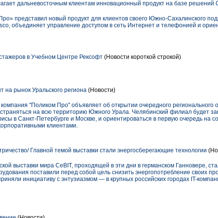
гает дальневосточным клиентам инновационный продукт на базе решений 
ро» представил новый продукт для клиентов своего Южно-Сахалинского по
sco, объединяет управление доступом в сеть Интернет и телефонией и орие
стажеров в Учебном Центре Рексофт
(Новости короткой строкой)
т на рынок Уральского региона
(Новости)
 компания "Поликом Про" объявляет об открытии очередного регионального о
страняться на всю территорию Южного Урала. Челябинский филиал будет за
исы в Санкт-Петербурге и Москве, и ориентироваться в первую очередь на с
корпоративными клиентами.
тричество/ Главной темой выставки стали энергосберегающие технологии
(Но
кой выставки мира CeBIT, проходящей в эти дни в германском Ганновере, с
рудования поставили перед собой цель снизить энергопотребление своих про
сприняли инициативу с энтузиазмом — в крупных российских городах IT-комп
вение
(Новости)