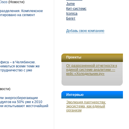
Cisco
(Новости)
Jume
Кит-системс
дразделения. Комплексное
Iconica
нтировано на сегмент
Бегет
Добавь свою компанию
Проекты
фиса – в Челябинске.
От разрозненной отчетности к
ниматься всеми теми же
единой системе аналитики —
отрудничество с уже
кейс «Холодильник.ру»
вости)
Интервью
тали энергосберегающие
дуктов на 50% уже к 2010
Эволюция партнерства:
ании испытывают жесточайший
экосистема, как единый
организм