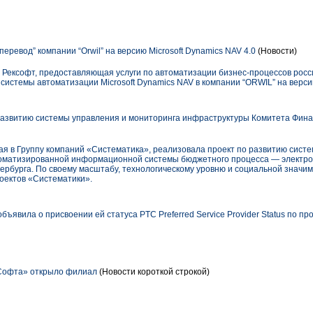
еревод” компании “Orwil” на версию Microsoft Dynamics NAV 4.0
(Новости)
 Рексофт, предоставляющая услуги по автоматизации бизнес-процессов росс
истемы автоматизации Microsoft Dynamics NAV в компании “ORWIL” на версию
азвитию системы управления и мониторинга инфраструктуры Комитета Фина
я в Группу компаний «Систематика», реализовала проект по развитию сист
оматизированной информационной системы бюджетного процесса — электро
рбурга. По своему масштабу, технологическому уровню и социальной значим
оектов «Систематики».
ъявила о присвоении ей статуса PTC Preferred Service Provider Status по про
офта» открыло филиал
(Новости короткой строкой)