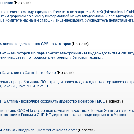
льщиков
(Новости)
ла в состав Международного Комитета по защите кабелей (International Cable
крытым форумом по обмену информацией между владельцами и арендаторами 
 в Комитете назначен старший вице-президент, руководитель департамента
» оценили достоинства GPS-навигаторов
(Новости)
GPS-навигаторов в гипермаркетах электроники «М.Видео» достигли 9 200 шт
зничных сетей по продаже электроники и бытовой техники.
h Days снова в Санкт-Петербурге
(Новости)
посвятит разработчикам ПО – три дня полезных докладов, мастер-классов и т
s, Java SE, Java ME и Java EE
 «Балтика» позволяют сохранять лидерство в секторе FMCG
(Новости)
нологиям ОАО «Пивоваренная компания «Балтика» Герман Эпштейн выступи
ратегии в России и СНГ: ИТ-директор – в авангарде перемен» в Москве.
Балтика» внедрила Quest ActiveRoles Server
(Новости)