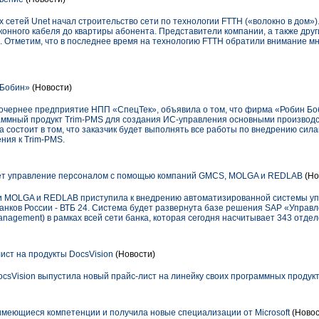
сетей Unet начал строительство сети по технологии FTTH («волокно в дом»)
онного кабеля до квартиры абонента. Представители компании, а также друг
и. Отметим, что в последнее время на технологию FTTH обратили внимание 
 Бобин»
(Новости)
 дочернее предприятие НПП «СпецТек», объявила о том, что фирма «Робин Б
аммный продукт Trim-PMS для создания ИС-управления основными производ
 состоит в том, что заказчик будет выполнять все работы по внедрению сил
ния к Trim-PMS.
ет управление персоналом с помощью компаний GMCS, MOLGA и REDLAB
(Но
и MOLGA и REDLAB приступила к внедрению автоматизированной системы у
анков России - ВТБ 24. Система будет развернута базе решения SAP «Управ
nagement) в рамках всей сети банка, которая сегодня насчитывает 343 отдел
ст на продукты DocsVision
(Новости)
csVision выпустила новый прайс-лист на линейку своих программных продукт
 имеющиеся компетенции и получила новые специализации от Microsoft
(Новос