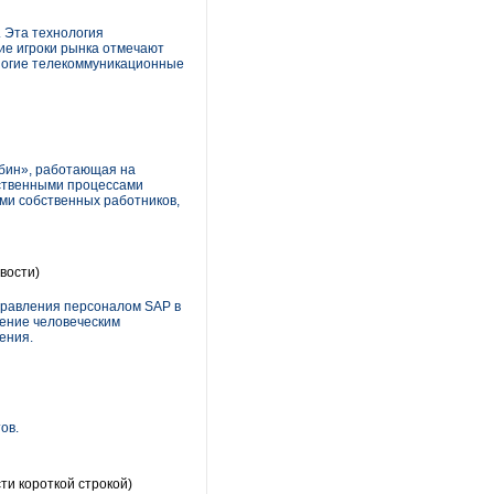
. Эта технология
ие игроки рынка отмечают
многие телекоммуникационные
обин», работающая на
ственными процессами
ами собственных работников,
вости)
правления персоналом SAP в
ление человеческим
ения.
ов.
ти короткой строкой)