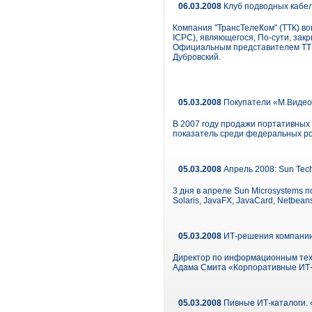
06.03.2008
Клуб подводных кабе
Компания "ТрансТелеКом" (ТТК) вош
ICPC), являющегося, По-сути, за
Официальным представителем ТТК
Дубровский.
05.03.2008
Покупатели «М.Видео
В 2007 году продажи портативных 
показатель среди федеральных ро
05.03.2008
Апрель 2008: Sun Tec
3 дня в апреле Sun Microsystems 
Solaris, JavaFX, JavaCard, Netbean
05.03.2008
ИТ-решения компании
Директор по информационным тех
Адама Смита «Корпоративные ИТ-ст
05.03.2008
Пивные ИТ-каталоги. «