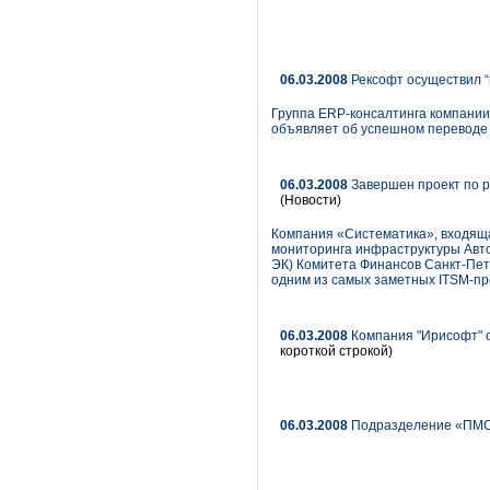
06.03.2008
Рексофт осуществил “п
Группа ERP-консалтинга компании
объявляет об успешном переводе с
06.03.2008
Завершен проект по р
(Новости)
Компания «Систематика», входяща
мониторинга инфраструктуры Авт
ЭК) Комитета Финансов Санкт-Пете
одним из самых заметных ITSM-пр
06.03.2008
Компания "Ирисофт" об
короткой строкой)
06.03.2008
Подразделение «ПМС