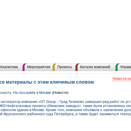
Аналитика
Мероприятия
Проекты
Каталог компаний
Управ
Новости н
все материалы с этим ключевым словом
сность. На госслужбе в Москве
(Новости)
интегратор компания «GT Group – Град Телеком» завершил ряд работ по уста
ОМЗ Нефтегазовые проекты (Ижорские заводы)», также были установлены си
 офисном здании в Москве. Кроме того, компания объявила о заключении дог
 Фрунзенского районного суда Петербурга, а также будет заниматься техпо