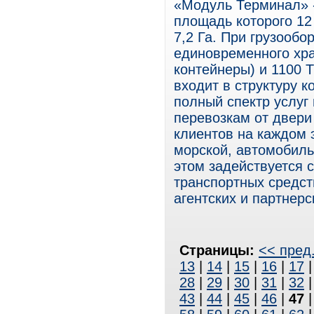
«Модуль Терминал» -
площадь которого 12
7,2 Га. При грузообо
единовременного хра
контейнеры) и 1100 
входит в структуру 
полный спектр услуг
перевозкам от двери 
клиентов на каждом 
морской, автомобиль
этом задействуется 
транспортных средст
агентских и партнерс
Страницы:
<< пред
13
|
14
|
15
|
16
|
17
28
|
29
|
30
|
31
|
32
43
|
44
|
45
|
46
|
47