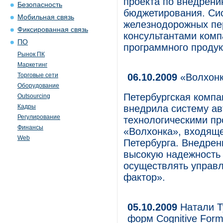
проекта по внедрен
Безопасность
бюджетирования. Си
Мобильная связь
железнодорожных пер
Фиксированная связь
консультантами комп
ПО
программного продук
Рынок ПК
Маркетинг
Торговые сети
06.10.2009
«Волхонк
Оборудование
Петербургская комп
Outsourcing
Кадры
внедрила систему а
Регулирование
технологическими пр
Финансы
«Волхонка», входящ
Web
Петербурга. Внедрен
высокую надежность 
осуществлять управ
фактор».
05.10.2009
Натали Т
форм Cognitive For