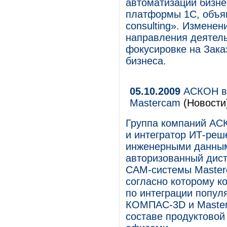
автоматизации бизне
платформы 1С, объяв
consulting». Измене
направления деятел
фокусировке на Заказ
бизнеса.
05.10.2009
АСКОН вы
Mastercam
(Новости
Группа компаний АСК
и интегратор ИТ-реш
инженерными данным
авторизованный дис
САМ-системы Master
согласно которому к
по интеграции попу
КОМПАС-3D и Master
составе продуктово