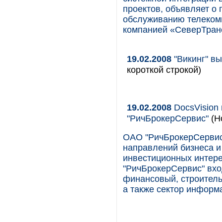
проектов, объявляет о
обслуживанию телекомм
компанией «СеверТран
19.02.2008
"Викинг" в
короткой строкой)
19.02.2008
DocsVision
"РичБрокерСервис"
(Н
ОАО "РичБрокерСервис
направлений бизнеса 
инвестиционных интере
"РичБрокерСервис" вхо
финансовый, строител
а также сектор информа