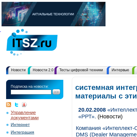
Новости
Новости 2.0
Тесты цифровой техники
Интервью
системная интег
Подписка на новости:
материалы с эт
20.02.2008
«Интеллект
Управление
«РРТ».
(Новости)
документами
Интернет
Компания «Интеллект-С
Интеграция
DMS (Dealer Managemen