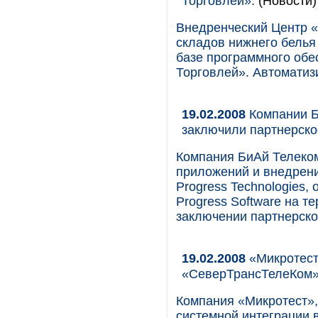
Торговлей».
(Новости)
Внедренческий Центр 
складов нижнего белья
базе программного обе
Торговлей». Автоматиз
19.02.2008
Компании Би
заключили партнерско
Компания БиАй Телеком
приложений и внедрени
Progress Technologies
Progress Software на т
заключении партнерско
19.02.2008
«Микротест
«СеверТрансТелеКом
Компания «Микротест»,
системной интеграции 