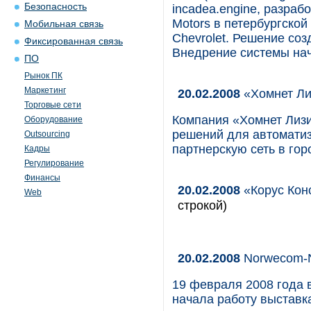
Безопасность
incadea.engine, разраб
Motors в петербургско
Мобильная связь
Chevrolet. Решение соз
Фиксированная связь
Внедрение системы нач
ПО
Рынок ПК
Маркетинг
20.02.2008
«Хомнет Ли
Торговые сети
Компания «Хомнет Лизи
Оборудование
решений для автоматиз
Outsourcing
партнерскую сеть в гор
Кадры
Регулирование
Финансы
20.02.2008
«Корус Кон
Web
строкой)
20.02.2008
Norwecom-N
19 февраля 2008 года 
начала работу выставк