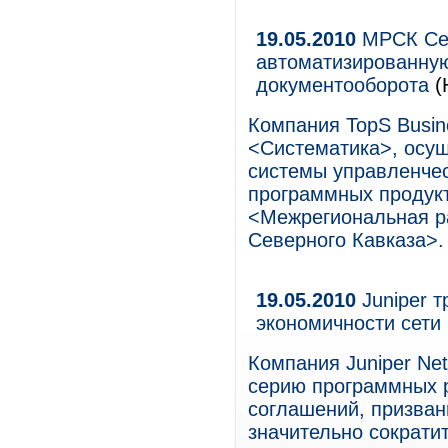
19.05.2010
МРСК Сев
автоматизированную
документооборота
(
Компания TopS Busine
<Систематика>, осу
системы управленчес
программных проду
<Межрегиональная р
Северного Кавказа>.
19.05.2010
Juniper 
экономичности сети
Компания Juniper Ne
серию программных р
соглашений, призван
значительно сократи