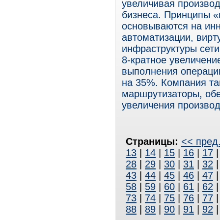
увеличивая произво
бизнеса. Принципы «
основываются на инн
автоматизации, вирт
инфраструктуры сети
8-кратное увеличени
выполнения операции
на 35%. Компания т
маршрутизаторы, обе
увеличения производ
Страницы:
<< пред
13
|
14
|
15
|
16
|
17
28
|
29
|
30
|
31
|
32
43
|
44
|
45
|
46
|
47
58
|
59
|
60
|
61
|
62
73
|
74
|
75
|
76
|
77
88
|
89
|
90
|
91
|
92