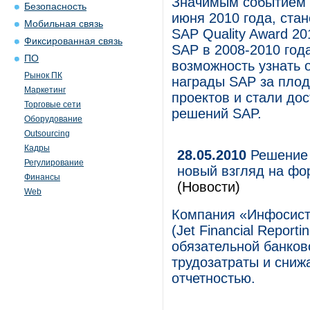
Значимым событием 
Безопасность
июня 2010 года, ста
Мобильная связь
SAP Quality Award 2
Фиксированная связь
SAP в 2008-2010 год
ПО
возможность узнать 
Рынок ПК
награды SAP за плод
Маркетинг
проектов и стали д
Торговые сети
решений SAP.
Оборудование
Outsourcing
Кадры
28.05.2010
Решение 
Регулирование
новый взгляд на фо
Финансы
(Новости)
Web
Компания «Инфосист
(Jet Financial Repor
обязательной банков
трудозатраты и сниж
отчетностью.