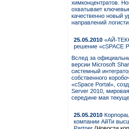
химконцентратов. Н
охватывает ключевые
качественно новый у
направлений логисти
25.05.2010
«АЙ-ТЕКО
решение «сSPACE 
Вслед за официальн
версии Microsoft Sha
системный интеграто
собственного коробо
«cSpace Portal», соз
Server 2010, мирова
середине мая текуще
25.05.2010
Корпорац
компании АйТи высш
Partner
(Новости кор