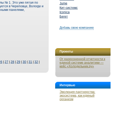
лы № 1. Это уже пятая по
Jume
ется в Череповце, Вологде и
Кит-системс
енными панелями,
Iconica
Бегет
Добавь свою компанию
Проекты
От разрозненной отчетности к
26
|
27
|
28
|
29
|
30
|
31
|
32
|
единой системе аналитики —
кейс «Холодильник.ру»
Интервью
Эволюция партнерства:
экосистема, как единый
организм