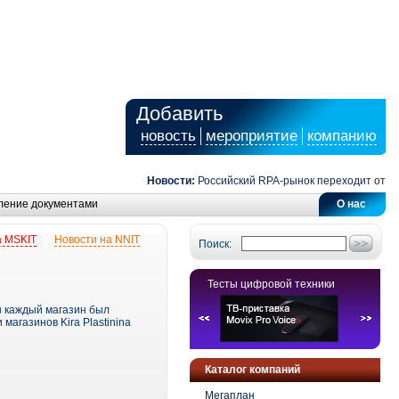
Добавить
новость
мероприятие
компанию
Новости:
Российский RPA-рынок переходит от авт
ление документами
О нас
а MSKIT
Новости на NNIT
Поиск:
Тесты цифровой техники
ты каждый магазин был
агазинов Kira Plastinina
Каталог компаний
Мегаплан