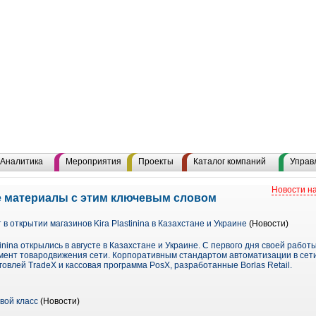
Аналитика
Мероприятия
Проекты
Каталог компаний
Управ
Новости н
е материалы с этим ключевым словом
т в открытии магазинов Kira Plastinina в Казахстане и Украине
(Новости)
tinina открылись в августе в Казахстане и Украине. С первого дня своей рабо
ент товародвижения сети. Корпоративным стандартом автоматизации в сети м
овлей TradeX и кассовая программа PosX, разработанные Borlas Retail.
вой класс
(Новости)