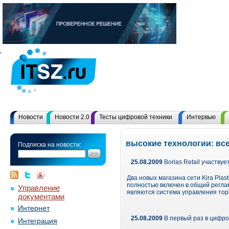
Новости
Новости 2.0
Тесты цифровой техники
Интервью
высокие технологии: вс
Подписка на новости:
25.08.2009
Borlas Retail участвуе
Два новых магазина сети Kira Plas
полностью включен в общий реглам
Управление
являются система управления торг
документами
Интернет
25.08.2009
В первый раз в цифро
Интеграция