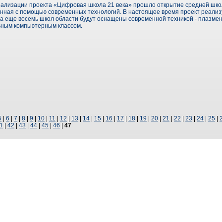
реализации проекта «Цифровая школа 21 века» прошло открытие средней шко
анная с помощью современных технологий. В настоящее время проект реализу
ода еще восемь школ области будут оснащены современной техникой - плазм
ьным компьютерным классом.
5
|
6
|
7
|
8
|
9
|
10
|
11
|
12
|
13
|
14
|
15
|
16
|
17
|
18
|
19
|
20
|
21
|
22
|
23
|
24
|
25
|
1
|
42
|
43
|
44
|
45
|
46
|
47