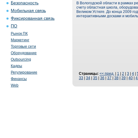
Безопасность
В Вологодской области в рамках 
счету областная школа, оборудов
Мобильная связь
Великом Устюге. До конца 2009 г
интерактивными досками и мобил
Фиксированная связь
ПО
Рынок ПК
Маркетинг
Торговые сети
Оборудование
Outsourcing
Кадры
Регулирование
Страницы:
<< пред.
|
1
|
2
|
3
|
4
|
33
|
34
|
35
|
36
|
37
|
38
|
39
|
40
|
4
Финансы
Web