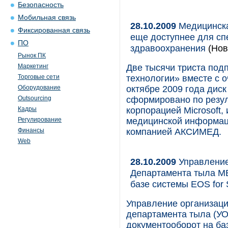
Безопасность
Мобильная связь
28.10.2009
Медицинска
Фиксированная связь
еще доступнее для сп
ПО
здравоохранения
(Нов
Рынок ПК
Маркетинг
Две тысячи триста под
Торговые сети
технологии» вместе с 
Оборудование
октябре 2009 года диск
Outsourcing
сформировано по резул
Кадры
корпорацией Microsoft,
Регулирование
медицинской информац
Финансы
компанией АКСИМЕД.
Web
28.10.2009
Управление
Департамента тыла МВ
базе системы EOS for 
Управление организаци
департамента тыла (У
документооборот на баз