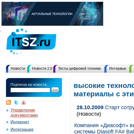
Новости
Новости 2.0
Тесты цифровой техники
Интервью
высокие техноло
Подписка на новости:
материалы с эт
28.10.2009
Старт сотр
Управление
(Новости)
документами
Интернет
Компания «Диасофт» вы
Интеграция
системы Diasoft FA# Ba