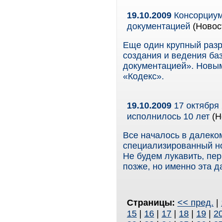
19.10.2009
Консорциум
документацией
(Новос
Еще один крупный разр
создания и ведения ба
документацией». Новым
«Кодекс».
19.10.2009
17 октября 
исполнилось 10 лет
(Н
Все началось в далеком
специализированный н
Не будем лукавить, пе
позже, но именно эта д
Страницы:
<< пред.
|
15
|
16
|
17
|
18
|
19
|
2