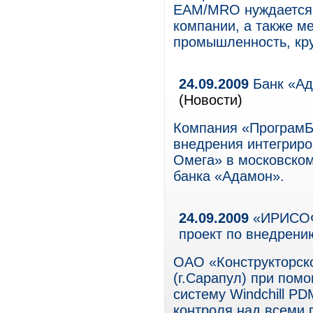
EAM/MRO нуждается 
компании, а также м
промышленность, кру
24.09.2009
Банк «Ад
(Новости)
Компания «ПрограмБ
внедрения интегриро
Омега» в московско
банка «Адамон».
24.09.2009
«ИРИСОФТ
проект по внедрени
ОАО «Конструкторско
(г.Сарапул) при по
систему Windchill P
контроля над всеми