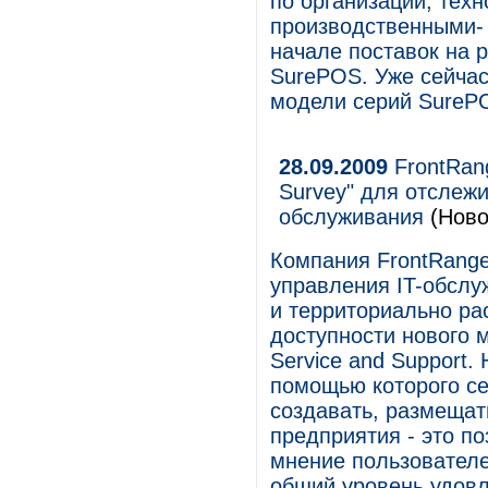
по организации, тех
производственными- 
начале поставок на 
SurePOS. Уже сейчас
модели серий SurePO
28.09.2009
FrontRan
Survey" для отслежи
обслуживания
(Ново
Компания FrontRange
управления IT-обслу
и территориально ра
доступности нового
Service and Support
помощью которого с
создавать, размещат
предприятия - это п
мнение пользователе
общий уровень удовл