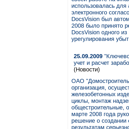
использовалась для 
электронного согласо
DocsVision был авто
2008 было принято 
DocsVision одного из
урегулирования убыт
25.09.2009
"Ключево
учет и расчет зара
(Новости)
ОАО "Домостроитель
организация, осуще
железобетонных изд
циклы, монтаж надзе
общестроительные, о
марте 2008 года рук
решение о создании
результатам серьезн