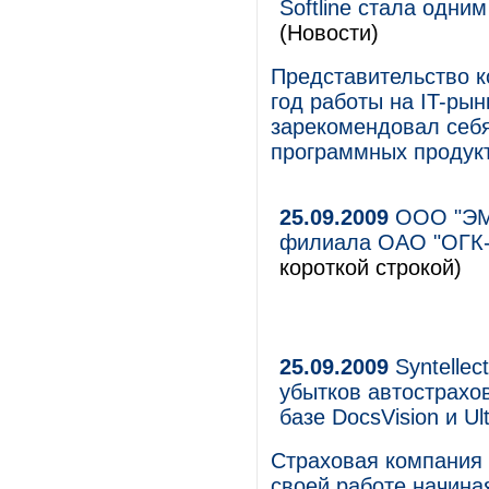
Softline стала одни
(Новости)
Представительство ко
год работы на IT-рын
зарекомендовал себя
программных продук
25.09.2009
ООО "ЭМА
филиала ОАО "ОГК-3
короткой строкой)
25.09.2009
Syntellec
убытков автострахов
базе DocsVision и Ul
Страховая компания "
своей работе начина