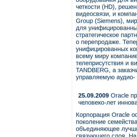
четкости (HD), реше
видеосвязи, и компан
Group (Siemens), ми
для унифицированны
стратегическое парт
о перепродаже. Тепе
унифицированных ком
всему миру компани
телеприсутствия и в
TANDBERG, а заказч
управляемую аудио- 
25.09.2009
Oracle пр
человеко-лет иннов
Корпорация Oracle о
поколение семейства 
объединяющее лучши
связующего слоя. Н