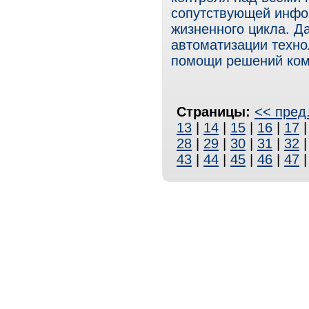
сопутствующей инфор
жизненного цикла. Д
автоматизации техно
помощи решений ко
Страницы:
<< пред
13
|
14
|
15
|
16
|
17
28
|
29
|
30
|
31
|
32
43
|
44
|
45
|
46
|
47