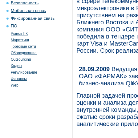
в сфере телекоммун
Безопасность
микроэлектроники в 
Мобильная связь
присутствием на раз
Фиксированная связь
Ближнего Востока и 
ПО
компания ООО «СИТ
Рынок ПК
победила в тендере 
Маркетинг
карт Visa и MasterC
Торговые сети
России. Срок реализа
Оборудование
Outsourcing
Кадры
28.09.2009
Ведущая 
Регулирование
ОАО «ФАРМАК» заве
Финансы
бизнес-анализа Qlik
Web
Главной задачей про
оценки и анализа де
внутренней команды,
сжатые сроки разраб
аналитические прило