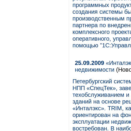
программных продукт
создания системы б
производственным пр
партнера по внедрен
комплексного проект
оперативного, управл
помощью "1С:Управл
25.09.2009
«Инталэк
недвижимости
(Ново
Петербургский систе
НПП «СпецТек», зав
техобслуживанием и
зданий на основе ре
«Инталэкс». TRIM, к
ориентирован на фон
эксплуатации недвиж
востребован. В наиб