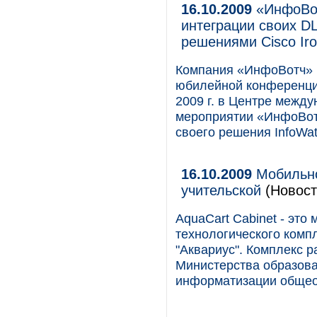
16.10.2009
«ИнфоВот
интеграции своих D
решениями Cisco Iro
Компания «ИнфоВотч» 
юбилейной конференции
2009 г. в Центре между
мероприятии «ИнфоВотч
своего решения InfoWatc
16.10.2009
Мобильно
учительской
(Новост
AquaCart Cabinet - эт
технологического комп
"Аквариус". Комплекс 
Министерства образова
информатизации общео