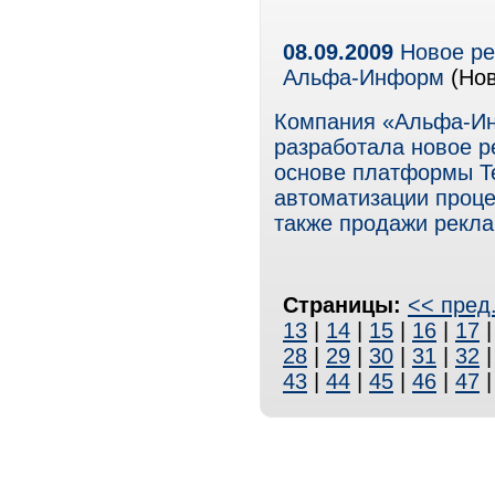
08.09.2009
Новое ре
Альфа-Информ
(Нов
Компания «Альфа-Инфо
разработала новое р
основе платформы Te
автоматизации проце
также продажи рекла
Страницы:
<< пред
13
|
14
|
15
|
16
|
17
28
|
29
|
30
|
31
|
32
43
|
44
|
45
|
46
|
47