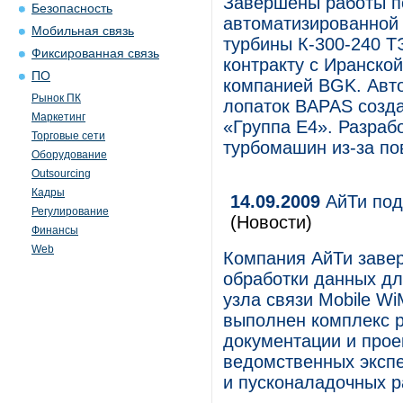
Завершены работы по
Безопасность
автоматизированной
Мобильная связь
турбины К-300-240 Т
Фиксированная связь
контракту с Иранско
ПО
компанией BGK. Авт
Рынок ПК
лопаток BAPAS соз
Маркетинг
«Группа Е4». Разраб
Торговые сети
турбомашин из-за по
Оборудование
Outsourcing
Кадры
14.09.2009
АйТи под
Регулирование
(Новости)
Финансы
Web
Компания АйТи заве
обработки данных д
узла связи Mobile Wi
выполнен комплекс 
документации и прое
ведомственных эксп
и пусконаладочных р