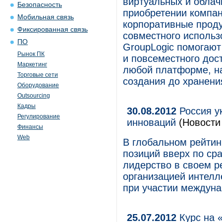
виртуальных и облач
Безопасность
приобретении компа
Мобильная связь
корпоративные проду
Фиксированная связь
совместного использ
ПО
GroupLogic помогают
Рынок ПК
и повсеместного дос
Маркетинг
любой платформе, на
Торговые сети
создания до хранени
Оборудование
Outsourcing
Кадры
30.08.2012
Россия у
Регулирование
инноваций
(Новости 
Финансы
Web
В глобальном рейтин
позиций вверх по ср
лидерство в своем р
организацией интел
при участии междун
25.07.2012
Курс на 