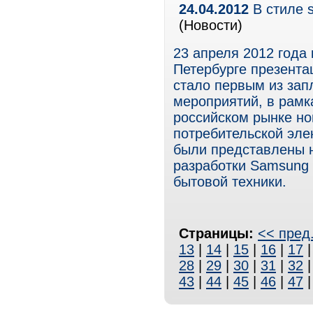
24.04.2012
В стиле s
(Новости)
23 апреля 2012 года 
Петербурге презента
стало первым из зап
мероприятий, в рамк
российском рынке но
потребительской элек
были представлены 
разработки Samsung 
бытовой техники.
Страницы:
<< пред
13
|
14
|
15
|
16
|
17
28
|
29
|
30
|
31
|
32
43
|
44
|
45
|
46
|
47