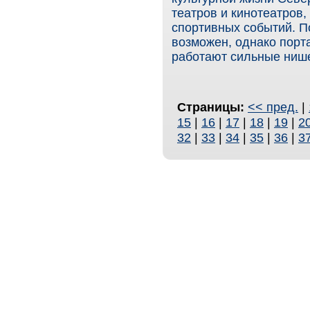
театров и кинотеатров
спортивных событий. П
возможен, однако порт
работают сильные нише
Страницы:
<< пред.
|
15
|
16
|
17
|
18
|
19
|
2
32
|
33
|
34
|
35
|
36
|
3