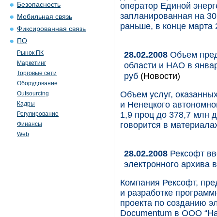
Безопасность
оператор Единой энерг
запланированная на 30
Мобильная связь
раньше, в конце марта 
Фиксированная связь
ПО
Рынок ПК
28.02.2008
Объем пред
Маркетинг
области и НАО в январ
Торговые сети
руб
(Новости)
Оборудование
Объем услуг, оказанны
Outsourcing
и Ненецкого автономног
Кадры
1,9 проц до 378,7 млн 
Регулирование
говорится в материалах
Финансы
Web
28.02.2008
Рексофт вв
электронного архива 
Компания Рексофт, пре
и разработке программ
проекта по созданию э
Documentum в ООО “На