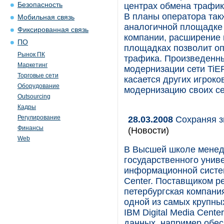
Безопасность
центрах обмена трафик
В планы оператора так
Мобильная связь
аналогичной площадке 
Фиксированная связь
компании, расширение 
ПО
площадках позволит оп
Рынок ПК
трафика. Произведенн
Маркетинг
модернизации сети TiER
Торговые сети
касается других игроко
Оборудование
модернизацию своих се
Outsourcing
Кадры
Регулирование
28.03.2008
Сохраняя з
Финансы
(Новости)
Web
В Высшей школе менед
государственного унив
информационной систем
Center. Поставщиком р
петербургская компани
одной из самых крупны
IBM Digital Media Cent
данных, например обес