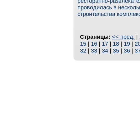
ресторанно-развлекате
проводилась в несколь
строительства комплекс
Страницы:
<< пред.
|
15
|
16
|
17
|
18
|
19
|
2
32
|
33
|
34
|
35
|
36
|
3