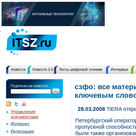
Новости
Новости 2.0
Тесты цифровой техники
Интервью
сзфо: все матер
Подписка на новости:
ключевым слов
28.03.2008
TiERA откр
Управление
документами
Петербургский операто
Интернет
пропускной способности
Интеграция
были также организова