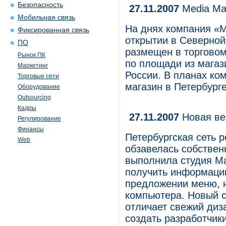
Безопасность
27.11.2007
Media Ma
Мобильная связь
На днях компания «
Фиксированная связь
открытии в Северной 
ПО
размещен в торговом
Рынок ПК
по площади из магази
Маркетинг
России. В планах ко
Торговые сети
магазин в Петербурге
Оборудование
Outsourcing
Кадры
27.11.2007
Новая ве
Регулирование
Финансы
Петербургская сеть 
Web
обзавелась собствен
выполнила студия Ma
получить информаци
предложении меню, но
компьютера. Новый с
отличает свежий диз
создать разработчики