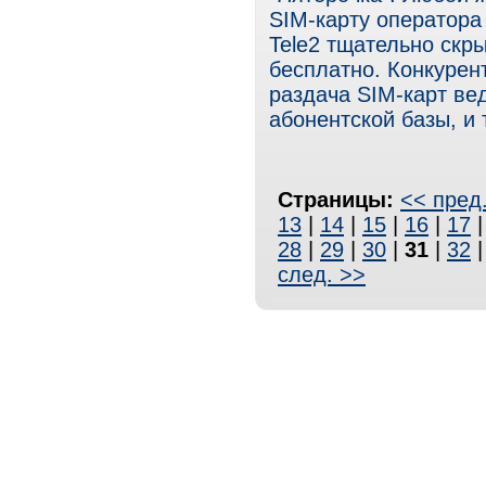
SIM-карту оператора 
Tele2 тщательно скры
бесплатно. Конкурен
раздача SIM-карт ве
абонентской базы, и
Страницы:
<< пред
13
|
14
|
15
|
16
|
17
28
|
29
|
30
|
31
|
32
след. >>