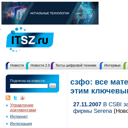
Новости
Новости 2.0
Тесты цифровой техники
Интервью
сзфо: все мат
Подписка на новости:
этим ключевы
27.11.2007
В CSBI з
Управление
документами
фирмы Serena
(Ново
Интернет
Интеграция