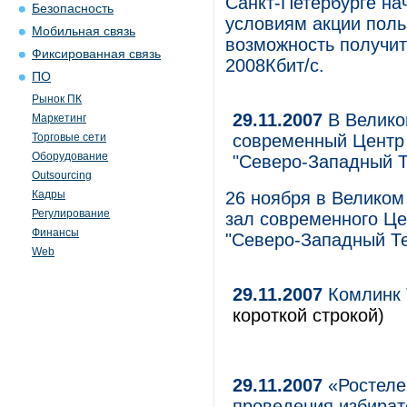
Санкт-Петербурге на
Безопасность
условиям акции поль
Мобильная связь
возможность получит
Фиксированная связь
2008Кбит/с.
ПО
Рынок ПК
29.11.2007
В Велико
Маркетинг
Торговые сети
современный Центр
Оборудование
"Северо-Западный 
Outsourcing
Кадры
26 ноября в Великом
Регулирование
зал современного Ц
Финансы
"Северо-Западный Т
Web
29.11.2007
Комлинк Т
короткой строкой)
29.11.2007
«Ростеле
проведения избират