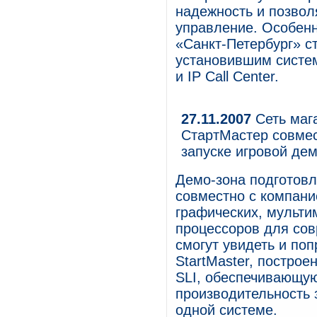
надежность и позвол
управление. Особенно
«Санкт-Петербург» с
установившим систе
и IP Call Center.
27.11.2007
Сеть маг
СтартМастер совмес
запуске игровой де
Демо-зона подготов
совместно с компан
графических, мульт
процессоров для сов
смогут увидеть и по
StartMaster, постро
SLI, обеспечивающу
производительность 
одной системе.