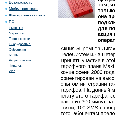
Безопасность
том, ч
Мобильная связь
только
Фиксированная связь
она пр
подкл
ПО
для п
Рынок ПК
акция
Маркетинг
Торговые сети
операт
Оборудование
Акция «Премьер-Лига
Outsourcing
ТелеСистемы» в Петер
Кадры
Принять участие в эт
Регулирование
тарифного плана Maxi
Финансы
Web
конце осени 2006 года
ориентирован на высо
опытом интеграции та
тарифов. На данный м
плату этого тарифа, 
пакет из 300 минут н
связи, 100 SMS-сооб
того, абонентам пред