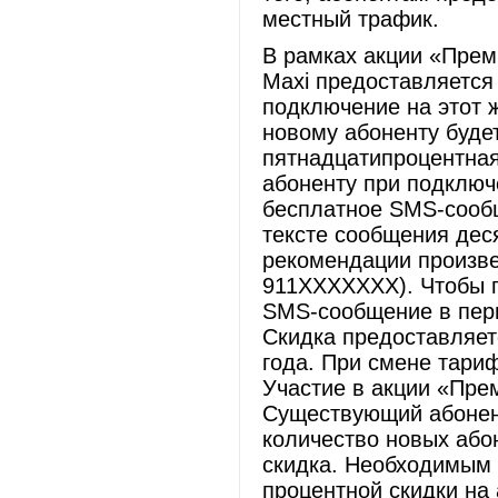
местный трафик.
В рамках акции «Пре
Maxi предоставляется
подключение на этот 
новому абоненту буде
пятнадцатипроцентная
абоненту при подключ
бесплатное SMS-сообщ
тексте сообщения дес
рекомендации произв
911ХХХХХХХ). Чтобы п
SMS-сообщение в пери
Скидка предоставляет
года. При смене тари
Участие в акции «Пре
Существующий абонен
количество новых або
скидка. Необходимым 
процентной скидки на