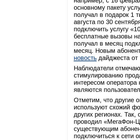
например, с 16 февра
основному пакету усл
получал в подарок 1 
августа по 30 сентябр
подключить услугу «1
бесплатные вызовы на
получал в месяц подк
месяц. Новым абонент
новость
дайджеста от 2
Наблюдатели отмечают
стимулированию прода
интересом оператора 
являются пользовател
Отметим, что другие 
используют схожий фо
других регионах. Так
проводил «МегаФон-Ц
существующим абонен
подключиться к сети 