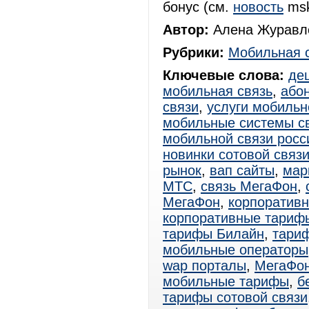
бонус (см.
новость
mskI
Автор:
Алена Журавле
Рубрики:
Мобильная 
Ключевые слова:
де
мобильная связь
,
або
связи
,
услуги мобильн
мобильные системы с
мобильной связи росс
новинки сотовой связ
рынок
,
вап сайты
,
мар
МТС
,
связь МегаФон
,
МегаФон
,
корпоратив
корпоративные тариф
тарифы Билайн
,
тари
мобильные операторы
wap порталы
,
МегаФо
мобильные тарифы
,
б
тарифы сотовой связи