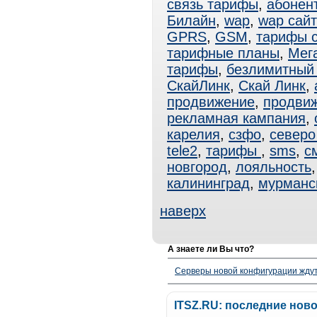
связь тарифы
,
абонен
Билайн
,
wap
,
wap сай
GPRS
,
GSM
,
тарифы 
тарифные планы
,
Мег
тарифы
,
безлимитный 
СкайЛинк
,
Скай Линк
,
продвижение
,
продвиж
рекламная кампания
,
карелия
,
сзфо
,
северо
tele2
,
тарифы
,
sms
,
с
новгород
,
лояльность
калининград
,
мурманс
наверх
А знаете ли Вы что?
Серверы новой конфигурации ждут 
ITSZ.RU: последние нов