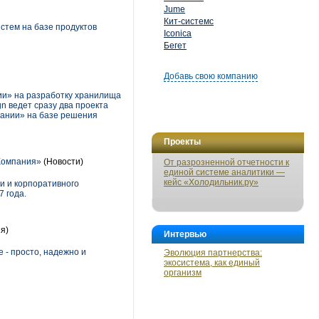
Jume
Кит-системс
тем на базе продуктов
Iconica
Бегет
Добавь свою компанию
ии» на разработку хранилища
n ведет сразу два проекта
пании» на базе решения
Проекты
 Компания»
(Новости)
От разрозненной отчетности к
единой системе аналитики —
кейс «Холодильник.ру»
и и корпоративного
 года.
я)
Интервью
 - просто, надежно и
Эволюция партнерства:
экосистема, как единый
организм