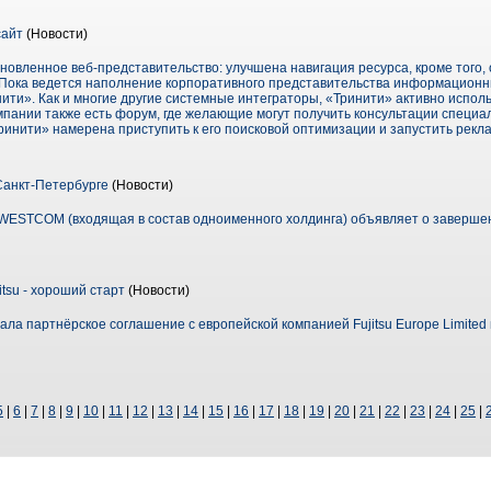
сайт
(Новости)
овленное веб-представительство: улучшена навигация ресурса, кроме того, 
 Пока ведется наполнение корпоративного представительства информацион
нити». Как и многие другие системные интеграторы, «Тринити» активно испол
омпании также есть форум, где желающие могут получить консультации специал
ринити» намерена приступить к его поисковой оптимизации и запустить рек
Cанкт-Петербурге
(Новости)
WESTCOM (входящая в состав одноименного холдинга) объявляет о завершен
itsu - хороший старт
(Новости)
ла партнёрское соглашение с европейской компанией Fujitsu Europe Limited и
5
|
6
|
7
|
8
|
9
|
10
|
11
|
12
|
13
|
14
|
15
|
16
|
17
|
18
|
19
|
20
|
21
|
22
|
23
|
24
|
25
|