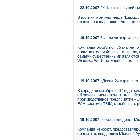
22.10.2007
ГК Царскосельский в
В гостиничном комплексе “Царскос
проект по внедрению комплексного
19.10.2007
Вышла четвертая верс
Компания DocsVision объявляет о 
пользователям больше контроля, 
самыми существенными являются п
Windows Workflow Foundations — н
19.10.2007
«Десна-2» управляет 
В середине октября 2007 года н
обслуживанием и ремонтом на Кур
производственое предприятие «Сп
ЕАМ-системы TRIM, коробочного 
19.10.2007
Рексофт внедряет Mic
Компания Рексофт, предоставляющ
проекта по внедрению Microsoft D