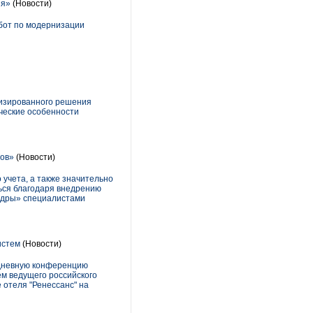
ия»
(Новости)
абот по модернизации
изированного решения
ические особенности
тов»
(Новости)
 учета, а также значительно
ься благодаря внедрению
Кадры» специалистами
истем
(Новости)
одневную конференцию
ем ведущего российского
 отеля "Ренессанс" на