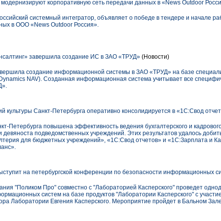
модернизируют корпоративную сеть передачи данных в «News Outdoor Росс
оссийский системный интегратор, объявляет о победе в тендере и начале р
ных в ООО «News Outdoor Россия».
салтинг» завершила создание ИС в ЗАО «ТРУД»
(Новости)
вершила создание информационной системы в ЗАО «ТРУД» на базе специал
ft Dynamics NAV). Созданная информационная система учитывает все специф
Д».
й культуры Санкт-Петербурга оперативно консолидируется в «1С:Свод отче
нкт-Петербурга повышена эффективность ведения бухгалтерского и кадрового
и девяноста подведомственных учреждений. Этих результатов удалось добит
лтерия для бюджетных учреждений», «1С:Свод отчетов» и «1С:Зарплата и 
анс».
ыступит на петербургской конференции по безопасности информационных с
пания "Поликом Про" совместно с "Лабораторией Касперского" проведет одн
ормационных систем на базе продуктов "Лаборатории Касперского" с участи
ора Лаборатории Евгения Касперского. Мероприятие пройдет в Бальном Зале