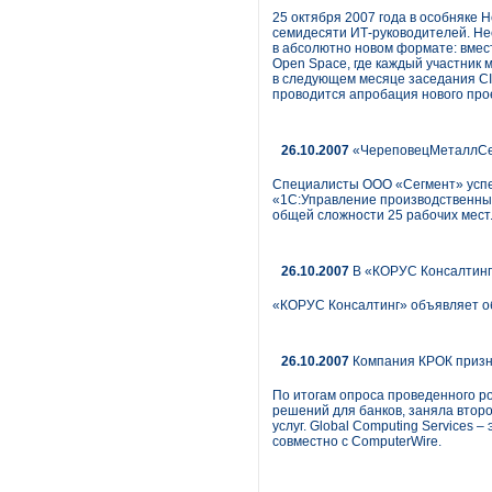
25 октября 2007 года в особняке 
семидесяти ИТ-руководителей. Не
в абсолютно новом формате: вмес
Open Space, где каждый участник 
в следующем месяце заседания CI
проводится апробация нового прое
26.10.2007
«ЧереповецМеталлСер
Специалисты ООО «Сегмент» успе
«1С:Управление производственны
общей сложности 25 рабочих мест
26.10.2007
В «КОРУС Консалтинг»
«КОРУС Консалтинг» объявляет об
26.10.2007
Компания КРОК призна
По итогам опроса проведенного р
решений для банков, заняла второ
услуг. Global Computing Services
совместно с ComputerWire.