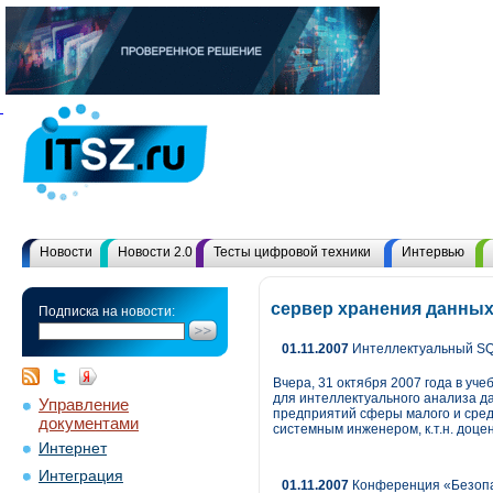
Новости
Новости 2.0
Тесты цифровой техники
Интервью
сервер хранения данных
Подписка на новости:
01.11.2007
Интеллектуальный S
Вчера, 31 октября 2007 года в уч
для интеллектуального анализа д
Управление
предприятий сферы малого и сред
документами
системным инженером, к.т.н. доц
Интернет
Интеграция
01.11.2007
Конференция «Безопас