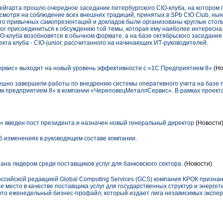
Нейгарта прошло очередное заседание петербургского CIO-клуба, на котором 
смотря на соблюдение всех внешних традиций, принятых в SPb CIO Club, ны
то привычных самопрезентаций и докладов были организованы круглые сто
мог присоединиться к обсуждению той темы, которая ему наиболее интересна
O-клуба возобновятся в обычном формате, а на базе октябрьского заседания
кта клуба - CIO-junior, рассчитанного на начинающих ИТ-руководителей.
вис» выходит на новый уровень эффективности с «1С:Предприятием 8»
(Но
шно завершили работы по внедрению системы оперативного учета на базе 
м предприятием 8» в компании «ЧереповецМеталлСервис». В рамках проект
.
 введен пост президента и назначен новый генеральный директор
(Новости
 изменениях в руководящем составе компании.
на лидером среди поставщиков услуг для банковского сектора.
(Новости)
оссийской редакцией Global Computing Services (GCS) компания КРОК призна
е место в качестве поставщика услуг для государственных структур и энергет
 – это еженедельный бизнес-профайл, который издает лига независимых экспер