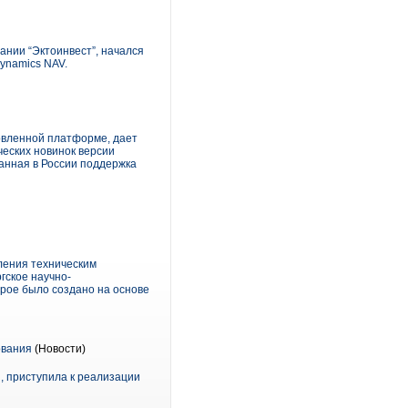
ании “Эктоинвест”, начался
ynamics NAV.
новленной платформе, дает
еских новинок версии
анная в России поддержка
ления техническим
гское научно-
рое было создано на основе
ования
(Новости)
, приступила к реализации