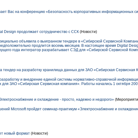
ает Вас на конференцию «Безопасность корпоративных информационных сис
ital Design продолжает сотрудничество с ССК
(Новости)
 официально объявила о выигранном тендере в «Сибирской Сервисной Компан
редположительно продлится восемь месяцев. В настоящее время Digital Desig
 текущего года интегратор разрабатывает СЭД для «Сибирской Сервисной Ком
ала тендер на разработку хранилища данных для ЗАО «Сибирская Сервисная
на разработку и внедрение единой системы нормативно-справочной информаци
 для ЗАО «Сибирская Сервисная компания». Работы начались 1 октября 2007
лектроснабжение и охлаждение - просто, надежно и недорого»
(Мероприяти
шений Microsoft пройдет семинар-практикум «Электроснабжение и охлаждение
ует новый формат
(Новости)