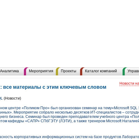
Аналитика
Мероприятия
Проекты
Каталог компаний
Управ
Новости н
: все материалы с этим ключевым словом
QL
(Новости)
ебном центре «Поликом Про» был организован семинар на тему«Microsoft SQL 
анных». Мероприятие собрало несколько десятков ИТ-специалистов – сотрудн
него бизнеса. Семинар был проведен преподавателем учебного центра «По
ентом кафедры «САПР» СПбГЭТУ (ЛЭТИ), а также тренером Microsoft Наталие
ность корпоративных информационных систем на базе продуктов Лаборато