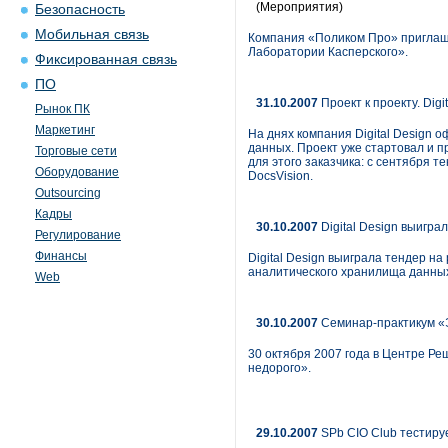
(Мероприятия)
Безопасность
Мобильная связь
Компания «Поликом Про» приглаш
Лаборатории Касперского».
Фиксированная связь
ПО
31.10.2007
Проект к проекту. Dig
Рынок ПК
Маркетинг
На днях компания Digital Design
данных. Проект уже стартовал и п
Торговые сети
для этого заказчика: с сентября
Оборудование
DocsVision.
Outsourcing
Кадры
30.10.2007
Digital Design выигр
Регулирование
Финансы
Digital Design выиграла тендер 
аналитического хранилища данных
Web
30.10.2007
Семинар-практикум «Э
30 октября 2007 года в Центре Ре
недорого».
29.10.2007
SPb CIO Club тестир