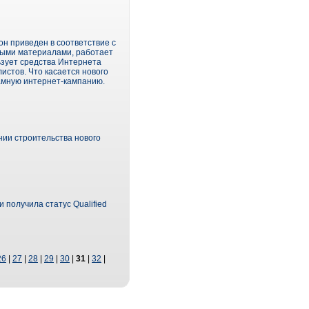
он приведен в соответствие с
ными материалами, работает
ьзует средства Интернета
истов. Что касается нового
ламную интернет-кампанию.
ии строительства нового
 получила статус Qualified
26
|
27
|
28
|
29
|
30
|
31
|
32
|