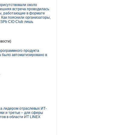
присутствовали около
нешняя встреча проводилась
лы, работающие в формате
. Как пояснили организаторы,
 SPb CIO Club лишь
вости)
программного продукта
а было автоматизировано в
)
на лидером отраслевых ИТ-
ики и третье – для сферы
тов в области ИТ LINEX