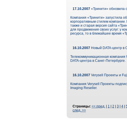
17.10.2007
«Тринити» обновила 
Компания «Тринити» запустила обн
корпоративным стилем компании.
также и старая версия сайта «Три
для продвижения своих услуг: у к
ресурса, то в ближайшее время «Т
16.10.2007
Новый DATA-центр в 
Телекоммуникационная компания 
DATA-центра в Cанкт-Петербурге.
16.10.2007
Verysell Проекты и Fuj
Компания Verysell Проекты подписа
Imaging Reseller.
Страницы:
<< пред.
|
1
|
2
|
3
|
4
|
след. >>