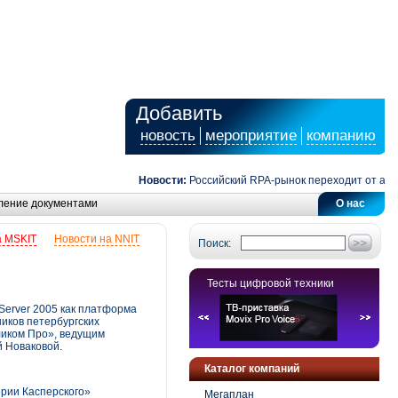
Добавить
новость
мероприятие
компанию
Новости:
Российский RPA-рынок переходит от автомат
ление документами
О нас
а MSKIT
Новости на NNIT
Поиск:
Тесты цифровой техники
Server 2005 как платформа
иков петербургских
ликом Про», ведущим
й Новаковой.
Каталог компаний
рии Касперского»
Мегаплан