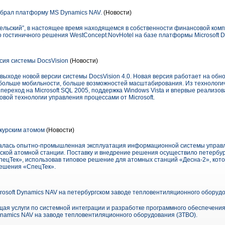
ыбрал платформу MS Dynamics NAV.
(Новости)
ельский”, в настоящее время находящемся в собственности финансовой комп
 гостиничного решения WestConcept:NovHotel на базе платформы Microsoft D
ия системы DocsVision
(Новости)
выходе новой версии системы DocsVision 4.0. Новая версия работает на об
больше мобильности, больше возможностей масштабирования. Из технологич
ереход на Microsoft SQL 2005, поддержка Windows Vista и впервые реализов
овой технологии управления процессами от Microsoft.
курским атомом
(Новости)
ачалась опытно-промышленная эксплуатация информационной системы управ
ской атомной станции. Поставку и внедрение решения осуществило петербур
ецТек», использовав типовое решение для атомных станций «Десна-2», кото
решения «СпецТек».
rosoft Dynamics NAV на петербургском заводе тепловентиляционного оборуд
ая услуги по системной интеграции и разработке программного обеспечения
ynamics NAV на заводе тепловентиляционного оборудования (ЗТВО).