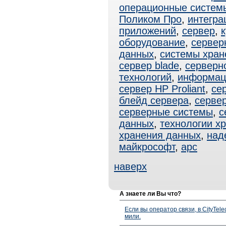
операционные систем
Поликом Про
,
интегра
приложений
,
сервер
,
оборудование
,
сервер
данных
,
системы хран
сервер blade
,
серверн
технологий
,
информац
сервер HP Proliant
,
се
блейд сервера
,
серве
серверные системы
,
с
данных
,
технологии х
хранения данных
,
над
майкрософт
,
apc
наверх
А знаете ли Вы что?
Если вы оператор связи, в CityTe
мили.