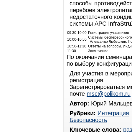
способы противодейст
перебоев электропита
недостаточного конди
системы APC InfraStru
09:30-10:00
Регистрация участников
Системы бесперебойного 
10:00-10:50
Александр Любушкин. П
10:50-11:30
Ответы на вопросы. Инд
11:30
Заключение
По окончании семинара
по выбору конфигураци
Для участия в меропр
регистрация.
Зарегистрироваться мо
почте
msc@polikom.ru
Автор:
Юрий Мальцев
Рубрики:
Интеграция
Безопасность
Ключевые слова:
ра