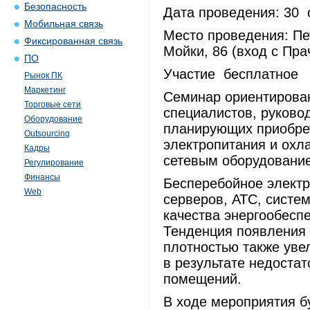
Безопасность
Дата проведения: 30 о
Мобильная связь
Место проведения: Пет
Фиксированная связь
Мойки, 86 (вход с Пра
ПО
Участие бесплатное
Рынок ПК
Маркетинг
Семинар ориентирован
Торговые сети
специалистов, руково
Оборудование
планирующих приобре
Outsourcing
электропитания и охл
Кадры
сетевым оборудование
Регулирование
Финансы
Бесперебойное элект
Web
серверов, АТС, систе
качества энергообесп
Тенденция появления 
плотностью также уве
в результате недостат
помещений.
В ходе мероприятия б