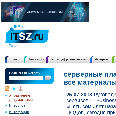
Новости
Новости 2.0
Тесты цифровой техники
Интервью
серверные пл
Подписка на новости:
все материал
25.07.2013
Руководи
Управление
документами
сервисов IT Busines
Интернет
«Пять-семь лет наз
ЦОДов, сегодня при
Интеграция