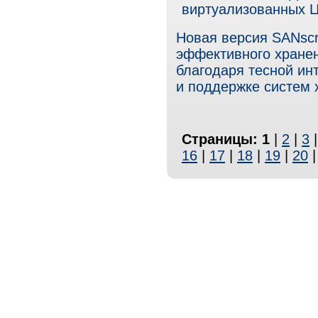
виртуализованных
Новая версия SANscr
эффективного хране
благодаря тесной и
и поддержке систем 
Страницы:
1
|
2
|
3
16
|
17
|
18
|
19
|
20