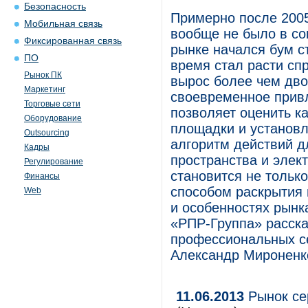
Безопасность
Примерно после 2005
Мобильная связь
вообще не было в со
Фиксированная связь
рынке начался бум с
ПО
время стал расти спр
Рынок ПК
вырос более чем дво
Маркетинг
своевременное прив
Торговые сети
позволяет оценить к
Оборудование
площадки и установл
Outsourcing
алгоритм действий д
Кадры
пространства и элект
Регулирование
становится не тольк
Финансы
способом раскрытия
Web
и особенностях рынк
«РПР-Группа» расска
профессиональных сер
Александр Мироненк
11.06.2013
Рынок се