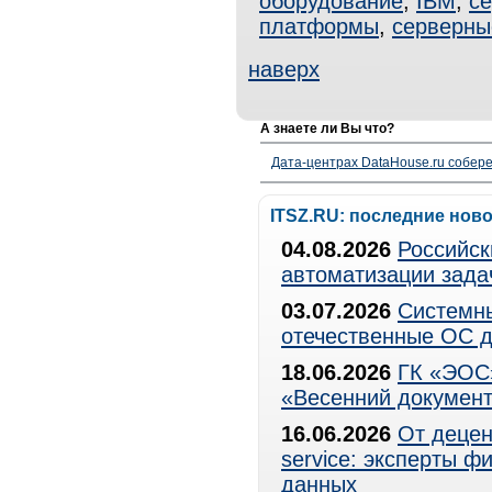
оборудование
,
IBM
,
с
платформы
,
серверны
наверх
А знаете ли Вы что?
Дата-центрах DataHouse.ru собер
ITSZ.RU: последние нов
04.08.2026
Российск
автоматизации зада
03.07.2026
Системны
отечественные ОС д
18.06.2026
ГК «ЭОС»
«Весенний документ
16.06.2026
От децен
service: эксперты 
данных