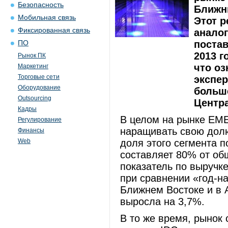
Безопасность
Ближни
Мобильная связь
Этот р
Фиксированная связь
анало
постав
ПО
2013 г
Рынок ПК
что оз
Маркетинг
Торговые сети
экспер
Оборудование
больш
Outsourcing
Центр
Кадры
В целом на рынке EME
Регулирование
наращивать свою долю
Финансы
Web
доля этого сегмента п
составляет 80% от об
показатель по выручк
при сравнении «год-на
Ближнем Востоке и в 
выросла на 3,7%.
В то же время, рынок 