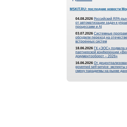
MSKIT.RU: последние новости Мо
04.08.2026
Российский RPA-рын
от автоматизации задач к упр
процессами и AI
03.07.2026
Системные програ
обсудили переход на отечеств
встроенных систем
18.06.2026
ГК «ЭОС» подвела и
партнерской конференции «Ве
документооборот – 2026»
16.06.2026
От децентрализован
governed self-service: эксперт
смену парадигмы на рынке дан