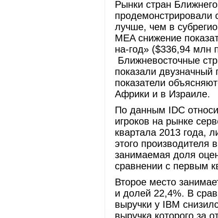
Рынки стран Ближнего
продемонстрировали с
лучше, чем в субреги
MEA снижение показат
на-год» ($336,94 млн 
Ближневосточные стр
показали двузначный 
показатели объясняют
Африки и в Израиле.
По данным IDC относи
игроков на рынке серв
квартала 2013 года, л
этого производителя в
занимаемая доля оцен
сравнении с первым к
Второе место занимае
и долей 22,4%. В сра
выручки у IBM снизилс
выручка которого за о