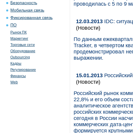
Безопасность
проводилась с 5 по 9 м
Мобильная связь
Фиксированная связь
12.03.2013
IDC: ситуац
ПО
(Новости)
Рынок ПК
По данным ежекварталь
Маркетинг
Tracker, в четвертом к
Торговые сети
продемонстрировал не
Оборудование
выражении.
Outsourcing
Кадры
Регулирование
15.01.2013
Российский
Финансы
(Новости)
Web
Российский рынок комм
22,8% и его объем сос
аналитическое агентств
российских коммерчески
сегодня в России насч
коммерческих дата-цен
формируется крупными 