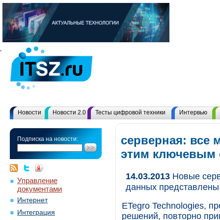
Новости
Новости 2.0
Тесты цифровой техники
Интервью
серверная: все 
Подписка на новости:
этим ключевым
14.03.2013
Новые серв
Управление
данных представлены 
документами
Интернет
ETegro Technologies, п
Интеграция
решений, повторно прин