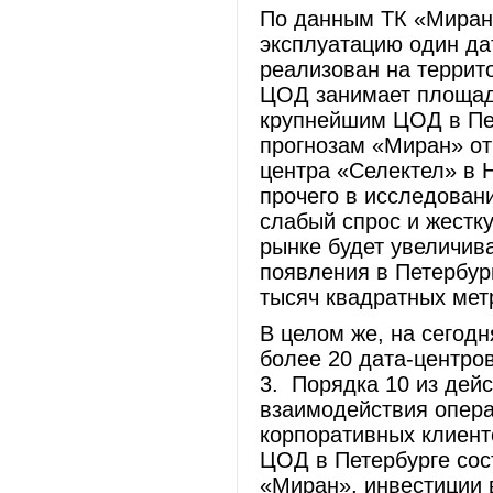
По данным ТК «Миран»
эксплуатацию один дат
реализован на террит
ЦОД занимает площадь
крупнейшим ЦОД в Пет
прогнозам «Миран» от
центра «Селектел» в Н
прочего в исследован
слабый спрос и жестк
рынке будет увеличив
появления в Петербур
тысяч квадратных ме
В целом же, на сегод
более 20 дата-центров
3. Порядка 10 из де
взаимодействия опера
корпоративных клиент
ЦОД в Петербурге сос
«Миран», инвестиции в