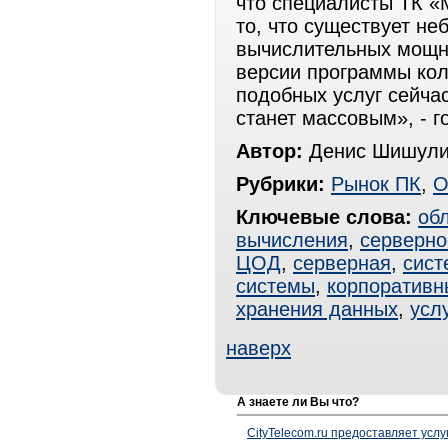
что специалисты ТК «
то, что существует не
вычислительных мощн
версии программы кол
подобных услуг сейчас
станет массовым», - 
Автор:
Денис Шишули
Рубрики:
Рынок ПК
,
О
Ключевые слова:
об
вычисления
,
серверно
ЦОД
,
серверная
,
сист
системы
,
корпоративн
хранения данных
,
усл
наверх
А знаете ли Вы что?
CityTelecom.ru предоставляет услу