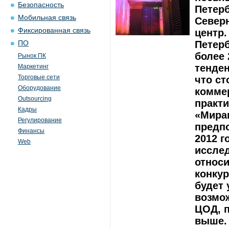
Безопасность
Петерб
Мобильная связь
Северн
Фиксированная связь
центр.
Петер
ПО
более 
Рынок ПК
тенден
Маркетинг
Торговые сети
что ст
Оборудование
коммер
Outsourcing
практи
Кадры
«Миран
Регулирование
предп
Финансы
2012 г
Web
исслед
относ
конкур
будет 
возмо
ЦОД, 
выше.