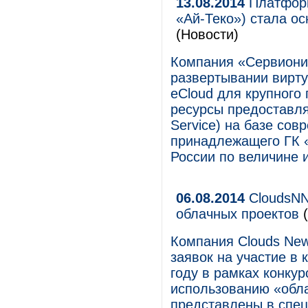
13.08.2014
Платформ
«Ай-Теко») стала ос
(Новости)
Компания «Сервионик
развертывании вирт
еCloud для крупного
ресурсы предоставляю
Service) на базе со
принадлежащего ГК «
России по величине 
06.08.2014
CloudsNN
облачных проектов
(
Компания Clouds New
заявок на участие в 
году в рамках конку
использованию «обла
представлены в спец