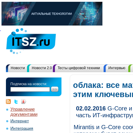
Новости
Новости 2.0
Тесты цифровой техники
Интервью
облака: все м
Подписка на новости:
этим ключевы
02.02.2016
G-Core и 
Управление
документами
часть ИТ-инфрастру
Интернет
Mirantis и G-Core со
Интеграция