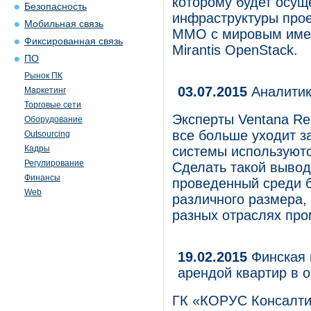
которому будет осущ
Безопасность
инфраструктуры проек
Мобильная связь
ММО с мировым имен
Фиксированная связь
Mirantis OpenStack.
ПО
Рынок ПК
03.07.2015
Аналитик
Маркетинг
Торговые сети
Эксперты Ventana Re
Оборудование
все больше уходит з
Outsourcing
Кадры
системы используют
Регулирование
Сделать такой вывод
Финансы
проведенный среди 
Web
различного размера,
разных отраслях пр
19.02.2015
Финская 
арендой квартир в 
ГК «КОРУС Консалтин