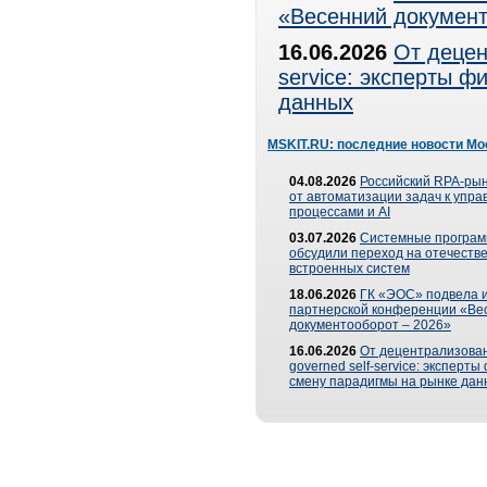
«Весенний документ
16.06.2026
От децен
service: эксперты 
данных
MSKIT.RU: последние новости Мо
04.08.2026
Российский RPA-рын
от автоматизации задач к упр
процессами и AI
03.07.2026
Системные програ
обсудили переход на отечеств
встроенных систем
18.06.2026
ГК «ЭОС» подвела и
партнерской конференции «Ве
документооборот – 2026»
16.06.2026
От децентрализован
governed self-service: эксперт
смену парадигмы на рынке дан