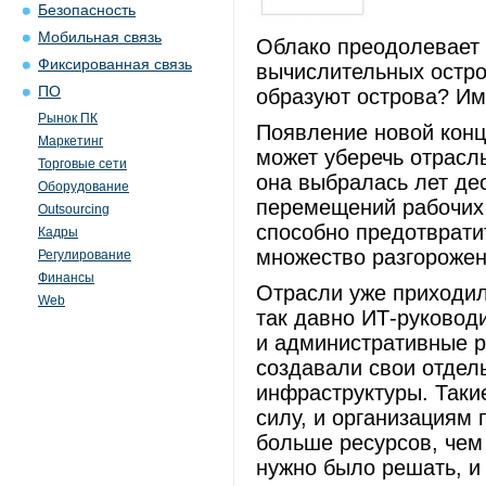
Безопасность
Мобильная связь
Облако преодолевает 
Фиксированная связь
вычислительных остров
ПО
образуют острова? Им
Рынок ПК
Появление новой конц
Маркетинг
может уберечь отрасль
Торговые сети
она выбралась лет де
Оборудование
перемещений рабочих
Outsourcing
способно предотврати
Кадры
множество разгорожен
Регулирование
Финансы
Отрасли уже приходил
Web
так давно ИТ-руковод
и административные р
создавали свои отдел
инфраструктуры. Таки
силу, и организациям
больше ресурсов, чем
нужно было решать, и