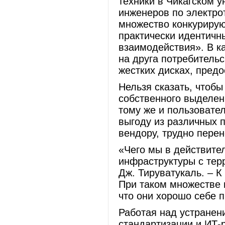
техники в Чикагском у
инженеров по электро
множество конкуриру
практически идентичн
взаимодействия». В к
на друга потребитель
жестких дисках, пред
Нельзя сказать, чтоб
собственного выделен
тому же и пользовате
выгоду из различных 
вендору, трудно перен
«Чего мы в действите
инфраструктуры с тер
Дж. Тируватукаль. – К
При таком множестве 
что они хорошо себе п
Работая над устранен
стандартизации и ИТ-