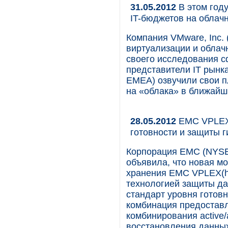
31.05.2012
В этом году
IT-бюджетов на облач
Компания VMware, Inc.
виртуализации и облач
своего исследования с
представители IT рынк
EMEA) озвучили свои п
на «облака» в ближайш
28.05.2012
EMC VPLEX 
готовности и защиты 
Корпорация EMC (NYSE
объявила, что новая м
хранения EMC VPLEX(htt
технологией защиты да
стандарт уровня готовн
комбинация предоставл
комбинирования active
восстановления данных