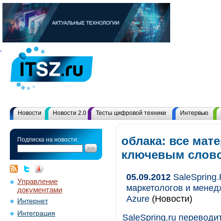
Новости
Новости 2.0
Тесты цифровой техники
Интервью
облака: все мат
Подписка на новости:
ключевым слов
05.09.2012
SaleSpring.
Управление
маркетологов и мене
документами
Azure
(Новости)
Интернет
Интеграция
SaleSpring.ru переводи