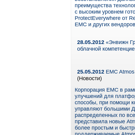
преимущества технолог
с высоким уровнем го
ProtectEverywhere от R
EMC и других вендоров
28.05.2012
«Энвижн Гру
облачной компетенцие
25.05.2012
EMC Atmos 
(Новости)
Корпорация EMC в рамк
улучшений для платфо
способы, при помощи к
управляют большими Да
распределенных по вс
представила новые Atm
более простым и быстр
поддерживаемые Atmos,