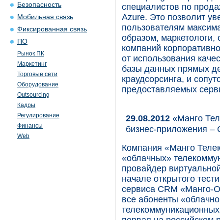
Безопасность
специалистов по прода
Azure. Это позволит у
Мобильная связь
пользователям максима
Фиксированная связь
образом, маркетологи,
ПО
компаний корпоративно
Рынок ПК
от использования каче
Маркетинг
базы данных прямых де
Торговые сети
краудсорсинга, и сопу
Оборудование
предоставляемых серви
Outsourcing
Кадры
Регулирование
29.08.2012
«Манго Тел
Финансы
бизнес-приложения –
Web
Компания «Манго Телек
«облачных» телекомму
провайдер виртуальной
начале открытого тест
сервиса CRM «Манго-Оф
все абоненты «облачно
телекоммуникационных