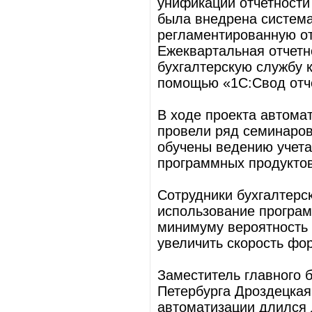
унификации отчетности
была внедрена система
регламентированную от
Ежеквартальная отчетн
бухгалтерскую службу к
помощью «1С:Свод отч
В ходе проекта автом
провели ряд семинаров
обучены ведению учет
программных продуктов
Сотрудники бухгалтерс
использование програм
минимуму вероятность 
увеличить скорость фо
Заместитель главного б
Петербурга Дроздецкая
автоматизации длился 