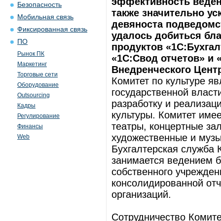
эффективность ведени
Безопасность
также значительно ус
Мобильная связь
девяноста подведомс
Фиксированная связь
удалось добиться бл
ПО
продуктов «1С:Бухга
Рынок ПК
«1С:Свод отчетов» и 
Маркетинг
Внедренческого Цент
Торговые сети
Комитет по культуре я
Оборудование
государственной власт
Outsourcing
разработку и реализац
Кадры
культуры. Комитет име
Регулирование
театры, концертные зал
Финансы
художественные и музы
Web
Бухгалтерская служба 
занимается ведением бу
собственного учрежден
консолидированной отч
организаций.
Сотрудничество Комите