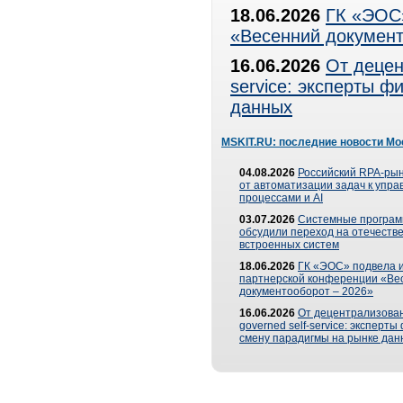
18.06.2026
ГК «ЭОС»
«Весенний документ
16.06.2026
От децен
service: эксперты 
данных
MSKIT.RU: последние новости Мо
04.08.2026
Российский RPA-рын
от автоматизации задач к упр
процессами и AI
03.07.2026
Системные програ
обсудили переход на отечеств
встроенных систем
18.06.2026
ГК «ЭОС» подвела и
партнерской конференции «Ве
документооборот – 2026»
16.06.2026
От децентрализован
governed self-service: эксперт
смену парадигмы на рынке дан