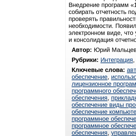
Внедрение программ «
собирать отчетность п
проверять правильност
необходимости. Появил
электронном виде, что 
и консолидация отчетн
Автор:
Юрий Мальцев
Рубрики:
Интеграция
Ключевые слова:
ав
обеспечение
,
использ
лицензионное програ
программного обеспеч
обеспечения
,
приклад
обеспечение виды про
обеспечение компьют
программное обеспече
программное обеспеч
обеспечения
,
управле