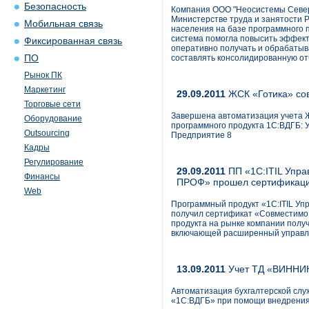
Безопасность
Компания ООО "Неосистемы Север
Министерстве труда и занятости Р
Мобильная связь
населения на базе программного п
система помогла повысить эффект
Фиксированная связь
оперативно получать и обрабаты
ПО
составлять консолидированную от
Рынок ПК
Маркетинг
29.09.2011
ЖСК «Готика» сов
Торговые сети
Завершена автоматизация учета Ж
Оборудование
программного продукта 1С:ВДГБ: 
Outsourcing
Предприятие 8
Кадры
Регулирование
29.09.2011
ПП «1C:ITIL Упр
Финансы
ПРОФ» прошел сертификац
Web
Программный продукт «1C:ITIL У
получил сертификат «Совместимо
продукта на рынке компании получ
включающей расширенный управл
13.09.2011
Учет ТД «ВИННИК
Автоматизация бухгалтерской сл
«1С:ВДГБ» при помощи внедрения 