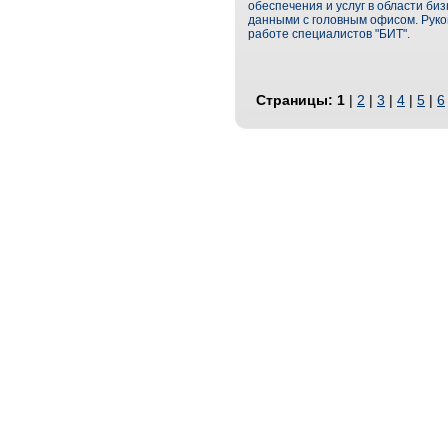
обеспечения и услуг в области би
данными с головным офисом. Руко
работе специалистов "БИТ".
Страницы:
1
|
2
|
3
|
4
|
5
|
6