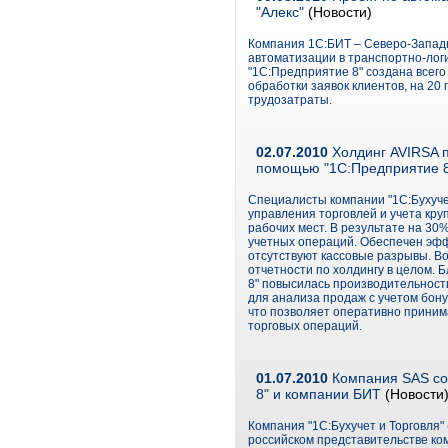
"Алекс"
(Новости)
Компания 1С:БИТ – Северо-Запад
автоматизации в транспортно-лог
"1С:Предприятие 8" создана всего 
обработки заявок клиентов, на 20
трудозатраты.
02.07.2010
Холдинг AVIRSA п
помощью "1С:Предприятие 8"
Специалисты компании "1С:Бухуче
управления торговлей и учета кр
рабочих мест. В результате на 3
учетных операций. Обеспечен эфф
отсутствуют кассовые разрывы. В
отчетности по холдингу в целом.
8" повысилась производительнос
для анализа продаж с учетом бону
что позволяет оперативно прини
торговых операций.
01.07.2010
Компания SAS со
8" и компании БИТ
(Новости
Компания "1С:Бухучет и Торговля"
российском представительстве ко