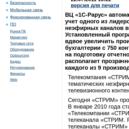
Безопасность
версия для печати
Мобильная связь
ВЦ «1С-Рарус» автома
Фиксированная связь
учет одного из лидер
ПО
неэфирных каналов в
Рынок ПК
Установленный прогр
Маркетинг
вдвое увеличить про
Торговые сети
бухгалтерии с 750 кон
Оборудование
на подготовку отчетн
Outsourcing
располагает прозрачн
Кадры
каждого из 9 произво
Регулирование
Финансы
Телекомпания «СТРИМ»
Web
тематических неэфирн
телевизионного контен
Сегодня «СТРИМ» прои
В январе 2010 года с
«Телекомпании «СТРИ
телеканала «СТРИМ. 
телеканалы «СТРИМ» т