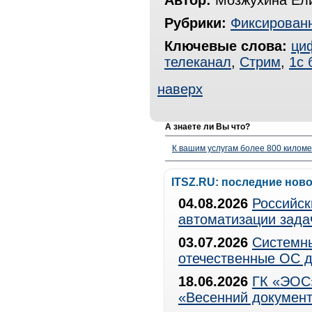
Автор:
Мозжухина Ел
Рубрики:
Фиксированн
Ключевые слова:
ци
телеканал
,
Стрим
,
1с 
наверх
А знаете ли Вы что?
К вашим услугам более 800 километ
ITSZ.RU: последние нов
04.08.2026
Российск
автоматизации зада
03.07.2026
Системны
отечественные ОС д
18.06.2026
ГК «ЭОС»
«Весенний документ