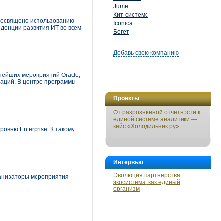
Jume
Кит-системс
 посвящено использованию
Iconica
нденции развития ИТ во всем
Бегет
Добавь свою компанию
пнейших мероприятий Oracle,
заций. В центре программы
Проекты
От разрозненной отчетности к
единой системе аналитики —
кейс «Холодильник.ру»
овню Enterprise. К такому
Интервью
Эволюция партнерства:
рганизаторы мероприятия –
экосистема, как единый
организм