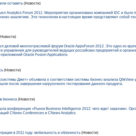
или оставить
(Новости)
ошел Analytics Forum 2012. Мероприятие организовано компанией IDC и было
изнес-аналитике. Эти технологии в настоящее время представляют собой те
(Новости)
ел деловой многоотраслевой форум Oracle AppsForum 2012. Это одно из кру
и управления для руководителей ведущих российских предприятий и органи
приложений Oracle Fusion Applications.
сь
(Новости)
системы Джет» объявила о соответствии системы бизнес-анализа QlikView ур
шли после завершения нагрузочного тестирования данного продукта.
ов бизнеса
(Новости)
шла конференция «Рынок Business Intelligence 2012: чего ждет заказчик». О
аций CNews Conferences и CNews Analytics.
рации в 2011 году: мобильность и облачность
(Новости)