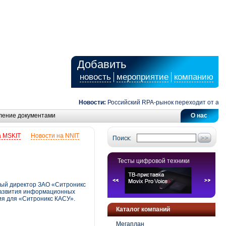
Добавить
новость
мероприятие
компанию
Новости:
Российский RPA-рынок переходит от автомат
ление документами
О нас
а MSKIT
Новости на NNIT
Поиск:
Тесты цифровой техники
ьный директор ЗАО «Ситроникс
 развития информационных
ия для «Ситроникс КАСУ».
Каталог компаний
Мегаплан