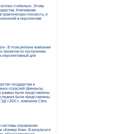
таточно стабильно. Этому
сударства. Ключевыми
 практическую плоскость, и
хнологий в перспективе
ал». В этом регионе компания
ных проектов по построению
а перспективный для
рство государства и
вных отраслей (финансы,
го рамках были представлены
последних были представлены
ЭД «ЭОС», компания Citrix.
ю системы управления
и «Клевер Ком». В результате