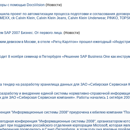
оры с помощью DocsVision
(Новости)
ршила проект по автоматизации процесса подготовки и согласования договор
X, ck Calvin Klein, Calvin Klein Jeans, Calvin Klein Underwear, PINKO, TOPS
 SAP 2007 Бизнес. От первого лица.
(Новости)
аким девизом в Москве, в отеле «Ритц-Карлтон» прошел ежегодный «Индустр
оводит 8 ноября семинар в Петербурге «Решение SAP Business One как инстру
ала тендер на разработку хранилища данных для ЗАО «Сибирская Сервисная
на разработку и внедрение единой системы нормативно-справочной информаци
 для ЗАО «Сибирская Сервисная компания». Работы начались 1 октября 2007
ренция "Информационные системы 2008" приурочена к юбилею компании "По
ежегодная конференция "Информационные системы 2008", организатором кот
дет при поддержке российского отделения корпорации Microsoft, которая яв
ференция проводилась в Санкт-Петербурге, в этом году она впервые пройдет