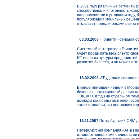
В 2011 году различные сегменты р
способствовали и готовность комп
направлениями в уходящем году, б
популяризация мобильных решений
открывает перед игроками рынка 
03.03.2008
«Тринити» открыла оф
Системный интегратор «Тринити» 
будет продвигать весь спектр сво
ИТ-инфраструктуры предприятий. 
развития бизнеса, и он может ста
18.02.2008
ИТ уделили внимание.
В конце минувшей недели в Москв
бизнеса», посвященный различным
ТЭК, ЖКХ и т.д.) на отдельном т
доклады как представителей госор
такие компании, как поставщик се
16.11.2007
Петербургский CRM д
Петербургская компания «АНД Про
взаимоотношениями с клиентами н