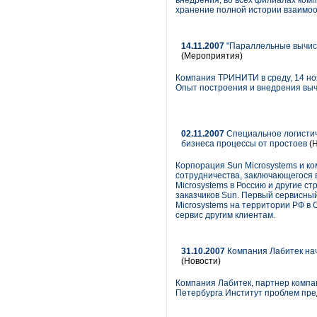
внедрения, во всех филиалах ком
хранение полной истории взаимоо
14.11.2007
"Параллельные вычисл
(Мероприятия)
Компания ТРИНИТИ в среду, 14 но
Опыт построения и внедрения выч
02.11.2007
Специальное логистич
бизнеса процессы от простоев
(Н
Корпорация Sun Microsystems и к
сотрудничества, заключающегося в
Microsystems в Россию и другие 
заказчиков Sun. Первый сервисный
Microsystems на территории РФ в
сервис другим клиентам.
31.10.2007
Компания Лабитек нач
(Новости)
Компания Лабитек, партнер компан
Петербурга Институт проблем пр