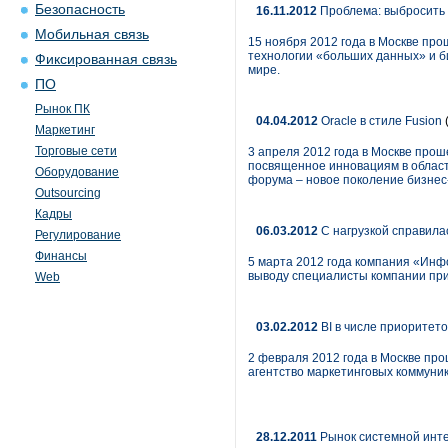
Безопасность
16.11.2012
Проблема: выбросить 
Мобильная связь
15 ноября 2012 года в Москве пр
технологии «больших данных» и б
Фиксированная связь
мире.
ПО
Рынок ПК
04.04.2012
Oracle в стиле Fusion
Маркетинг
Торговые сети
3 апреля 2012 года в Москве прош
посвященное инновациям в област
Оборудование
форума – новое поколение бизнес-
Outsourcing
Кадры
06.03.2012
С нагрузкой справила
Регулирование
Финансы
5 марта 2012 года компания «Инфо
выводу специалисты компании при
Web
03.02.2012
BI в числе приоритет
2 февраля 2012 года в Москве про
агентство маркетинговых коммуник
28.12.2011
Рынок системной интег