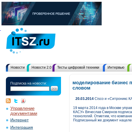
Новости
Новости 2.0
Тесты цифровой техники
Интервью
моделирование бизнес п
Подписка на новости:
словом
20.03.2014
Cisco и «Ситроникс К
Управление
19 марта 2014 года в Москве упр
КАСУ» Вячеслав Смирнов подписал
документами
технологий. Отметим, что компани
Интернет
Подписанный же документ нацеле
Интеграция