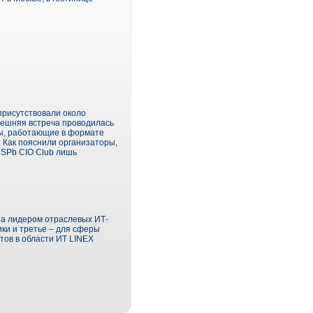
присутствовали около
нешняя встреча проводилась
лы, работающие в формате
. Как пояснили организаторы,
 SPb CIO Club лишь
на лидером отраслевых ИТ-
ики и третье – для сферы
тов в области ИТ LINEX