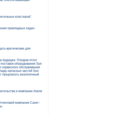
ема, обеспечивающая
ительных кластеров”.
ения прикладных задач.
ать критические для
а будущее. Плодом этого
а поставок оборудования Sun
я сервисного обслуживания
клада запасных частей Sun
ет предлагать аналогичный
ательства и компании Хекля
лтинговой компании Санкт-
ы.