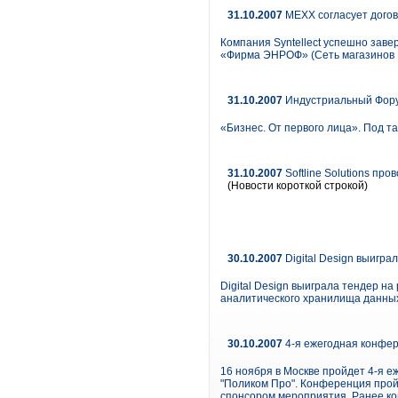
31.10.2007
MEXX согласует догов
Компания Syntellect успешно заве
«Фирма ЭНРОФ» (Сеть магазинов MEX
31.10.2007
Индустриальный Форум
«Бизнес. От первого лица». Под т
31.10.2007
Softline Solutions пр
(Новости короткой строкой)
30.10.2007
Digital Design выигр
Digital Design выиграла тендер 
аналитического хранилища данных
30.10.2007
4-я ежегодная конфе
16 ноября в Москве пройдет 4-я 
"Поликом Про". Конференция прой
спонсором мероприятия. Ранее кон