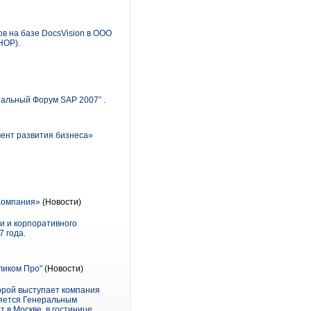
ов на базе DocsVision в ООО
HOP).
иальный Форум SAP 2007” .
мент развития бизнеса»
 Компания»
(Новости)
и и корпоративного
 года.
ликом Про"
(Новости)
орой выступает компания
ляется Генеральным
 в Москве, в гостинице