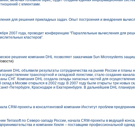
пании, включая головной офис, будет создана единая информационная сист
тношений с клиентами.
ения для решения прикладных задач. Опыт построения и внедрения вычисл
ября 2007 года, проводит конференцию "Параллельные вычисления для реш
ислительных кластеров”.
еское решение компании DHL позволяет заказчикам Sun Microsystems защищ
овости)
омпания DHL объявили результаты сотрудничества на рынке России и планы н
 осуществлении транспортной и складской логистики, стало создание канал
страны СНГ. Компания DHL создала склады запасных частей для осуществлени
 склад в Москве открылся в 2002 году. В 2007 году были открыты три новых с
 Санкт-Петербурге, Краснодаре и Екатеринбурге. В дальнейшем DHL планиру
ала CRM-проекты в консалтинговой компании Институт проблем предприним
ии Terrasoft по Северо-западу России, начала CRM-проекты в ведущей конса
едпринимательства и компании Хекля – поставщике профессиональной одежд