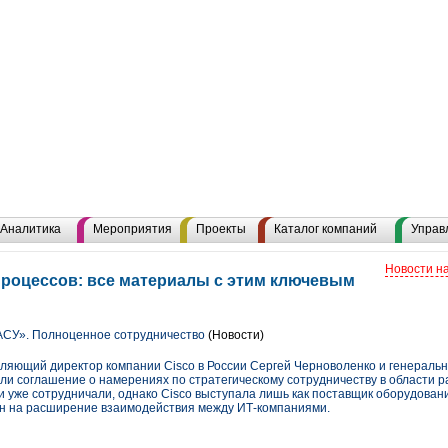
Аналитика
Мероприятия
Проекты
Каталог компаний
Управ
Новости н
роцессов: все материалы с этим ключевым
АСУ». Полноценное сотрудничество
(Новости)
авляющий директор компании Cisco в России Сергей Черноволенко и генерал
и соглашение о намерениях по стратегическому сотрудничеству в области
и уже сотрудничали, однако Cisco выступала лишь как поставщик оборудован
н на расширение взаимодействия между ИТ-компаниями.