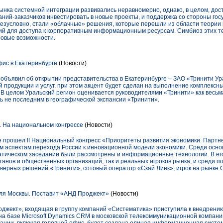
ынка системной интеграции развивались неравномерно, однако, в целом, дос
аний-заказчиков инвестировать в новые проекты, и поддержка со стороны го
езусловно, стали «облачные» решения, которые перешли из области теории в
 для доступа к корпоративным информационным ресурсам. Симбиоз этих те
новые возможности.
ис в Екатеринбурге
(Новости)
объявил об открытии представительства в Екатеринбурге – ЗАО «Тринити Ур
ей продукции и услуг, при этом акцент будет сделан на выполнение комплекс
В целом Уральский регион оценивается руководителями «Тринити» как весьм
ть не последним в географической экспансии «Тринити».
 На национальном конгрессе
(Новости)
е прошел II Национальный конгресс «Приоритеты развития экономики. Партне
 аспектам перехода России к инновационной модели экономики. Среди осно
ематическом заседании были рассмотрены и информационные технологии. В е
ганов и общественных организаций, так и реальных игроков рынка, и среди 
рверных решений «Тринити», сотовый оператор «Скай Линк», игрок на рынке С
ля Москвы. Поставит «АНД Проджект»
(Новости)
джект», входящая в группу компаний «Систематика» приступила к внедрени
а базе Microsoft Dynamics CRM в московской телекоммуникационной компани