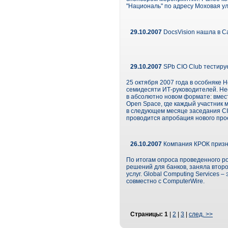
"Националь" по адресу Моховая ул.
29.10.2007
DocsVision нашла в С
29.10.2007
SPb CIO Club тестир
25 октября 2007 года в особняке 
семидесяти ИТ-руководителей. Не
в абсолютно новом формате: вмес
Open Space, где каждый участник 
в следующем месяце заседания CI
проводится апробация нового прое
26.10.2007
Компания КРОК призна
По итогам опроса проведенного р
решений для банков, заняла второ
услуг. Global Computing Services
совместно с ComputerWire.
Страницы:
1
|
2
|
3
|
след. >>