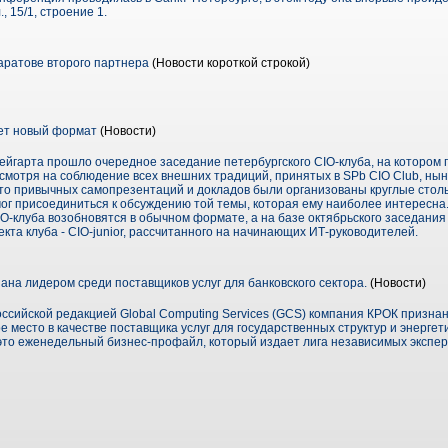
, 15/1, строение 1.
аратове второго партнера
(Новости короткой строкой)
ует новый формат
(Новости)
Нейгарта прошло очередное заседание петербургского CIO-клуба, на котором 
смотря на соблюдение всех внешних традиций, принятых в SPb CIO Club, ны
то привычных самопрезентаций и докладов были организованы круглые сто
мог присоединиться к обсуждению той темы, которая ему наиболее интересна
O-клуба возобновятся в обычном формате, а на базе октябрьского заседания
кта клуба - CIO-junior, рассчитанного на начинающих ИТ-руководителей.
на лидером среди поставщиков услуг для банковского сектора.
(Новости)
оссийской редакцией Global Computing Services (GCS) компания КРОК призна
е место в качестве поставщика услуг для государственных структур и энергет
 – это еженедельный бизнес-профайл, который издает лига независимых экспер